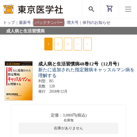
shopping_cart
search
トップ
|
最新号
|
バックナンバー
|
増大号
|
休刊のお知らせ
成人病と生活習慣病
1
2
3
>
»
成人病と生活習慣病48巻12号（12月号）
新たに追加された指定難病キャッスルマン病を
理解する
判型 B5
頁数 128
発行 2018年12月
定価：3,080円(税込)
在庫無
在庫がありません