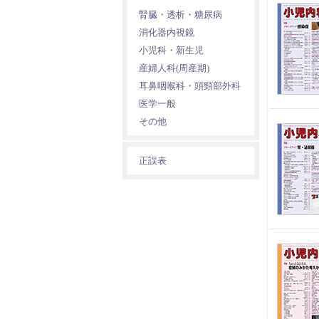
腎臓・透析・糖尿病
消化器内視鏡
小児科・新生児
産婦人科(周産期)
耳鼻咽喉科・頭頸部外科
医学一般
その他
正誤表