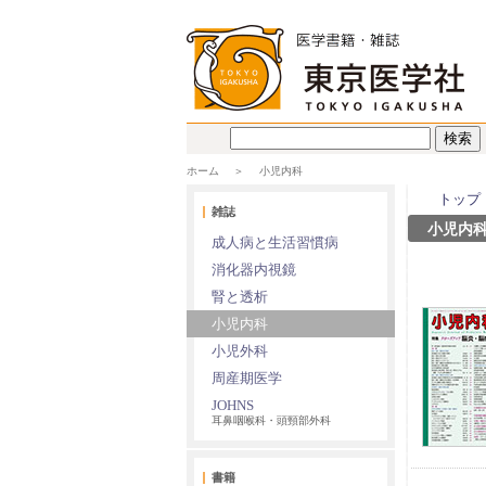
ホーム
小児内科
トップ
雑誌
小児内
成人病と生活習慣病
消化器内視鏡
腎と透析
小児内科
小児外科
周産期医学
JOHNS
耳鼻咽喉科・頭頸部外科
書籍