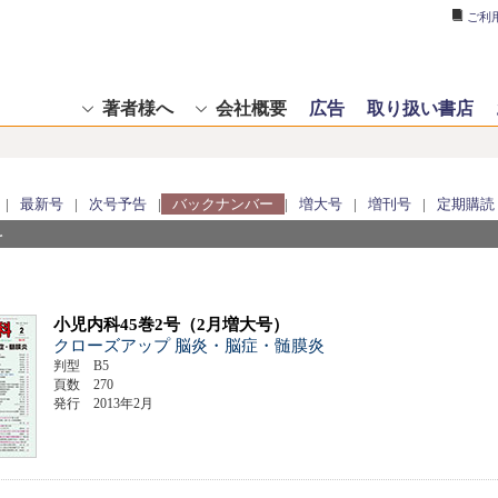
ご利
著者様へ
会社概要
広告
取り扱い書店
|
最新号
|
次号予告
|
バックナンバー
|
増大号
|
増刊号
|
定期購読
科
小児内科45巻2号（2月増大号）
クローズアップ 脳炎・脳症・髄膜炎
判型 B5
頁数 270
発行 2013年2月