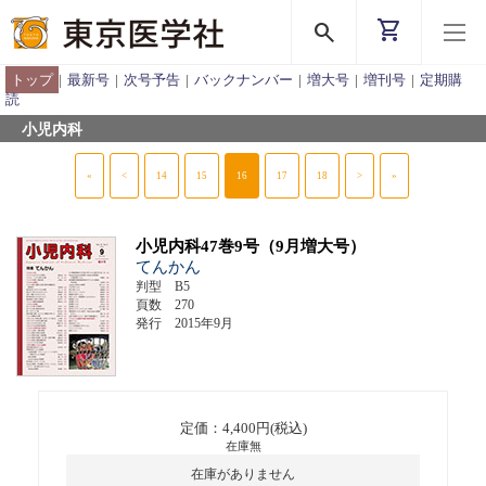
shopping_cart
search
トップ
|
最新号
|
次号予告
|
バックナンバー
|
増大号
|
増刊号
|
定期購
読
小児内科
«
<
14
15
16
17
18
>
»
小児内科47巻9号（9月増大号）
てんかん
判型 B5
頁数 270
発行 2015年9月
定価：4,400円(税込)
在庫無
在庫がありません