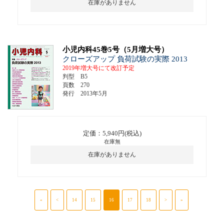
在庫がありません
小児内科45巻5号（5月増大号）
クローズアップ 負荷試験の実際 2013
2019年増大号にて改訂予定
判型 B5
頁数 270
発行 2013年5月
定価：5,940円(税込)
在庫無
在庫がありません
«
<
14
15
16
17
18
>
»