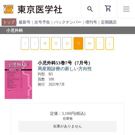
shopping_cart
search
トップ
|
最新号
|
次号予告
|
バックナンバー
|
増刊号
|
定期購読
小児外科
«
<
10
11
12
13
14
>
»
小児外科53巻7号（7月号）
周産期診療の新しい方向性
判型 B5
頁数 100
発行 2021年7月
定価：3,190円(税込)
在庫無
在庫がありません