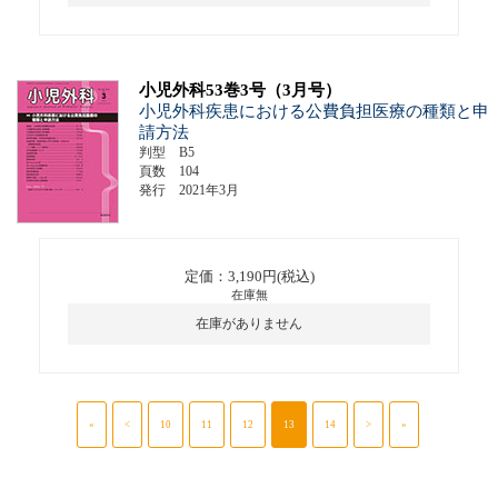
小児外科53巻3号（3月号）
小児外科疾患における公費負担医療の種類と申
請方法
判型 B5
頁数 104
発行 2021年3月
定価：3,190円(税込)
在庫無
在庫がありません
«
<
10
11
12
13
14
>
»