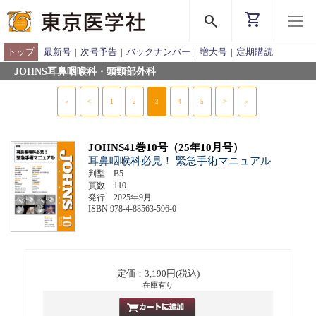
shopping_cart
search
トップ
|
最新号
|
次号予告
|
バックナンバー
|
増大号
|
定期購読
JOHNS耳鼻咽喉科・頭頸部外科
«
<
1
2
3
4
5
>
»
JOHNS41巻10号（25年10月号）
耳鼻咽喉科必見！ 緊急手術マニュアル
判型 B5
頁数 110
発行 2025年9月
ISBN 978-4-88563-596-0
定価：3,190円(税込)
在庫有り