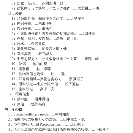
6）幻覚・妄想……赤間史明・他
7）躁状態，うつ状態，パニック発作……大重耕三・他
11．外傷
1）頭頸部外傷―脳震盪を含めて……天笠俊介
2）胸部外傷……朱田博聖
3）腹部外傷……近田祐介
4）小児四肢外傷と骨盤外傷の初期治療……江口佳孝
5）挫創，切創，擦過創……彦坂 信・他
6）溺水……金沢貴保
7）消化管異物……朝長高太郎・他
8）気道異物……石立誠人
9）中毒を疑え！―小児救急外来での対応……岸部 峻
10）熱傷……池山由紀
11）電撃傷……林 卓郎
12）動物咬傷と刺傷……辻 聡
13）耳鼻科領域―異物を含めて……原 真理子
14）眼科領域―小児の眼外傷……松下五佳
15）歯科領域……高瀬 亮
12．環境傷害
1）熱中症……岩井謙治
2）凍傷……境野高資
Ⅵ．その他
1．Special health care needs……中村知夫
2．傷害情報の収集とその対策……山中龍宏・他
3．小児虐待とChild Protection Team……田上幸治
4．子ども虐待の地域連携における医療機関の役割……小橋孝介