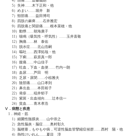
4）頭痛……斎藤義朗
5）失神……木下正和・他
6）めまい……堀井 新
7）頸部痛……益田博司
8）四肢の麻痺……石井雅宏
9）四肢痛と関節痛……根本菜穂・他
10）動悸……朝海廣子
11）喘鳴（吸気性・呼気性）……玉井直敬
12）胸痛……林 泰佑
13）脱水症……北山浩嗣
14）嘔吐……西澤拓哉・他
15）下痢……萩原真一郎
16）腹痛……中山佳子
17）吐血，下血・血便……竹内一朗
18）血尿……芦田 明
19）乏尿・尿閉……小椋雅夫
20）陰部痛……山口孝則
21）鼻出血……本田裕子
22）発疹……稲井郁子
23）紫斑・出血傾向……辻本信一
24）貧血……青木孝浩
Ⅴ．病態と疾患
1．神経・筋
1）細菌性髄膜炎……山中崇之
2）急性脳炎・脳症……奥村彰久
3）脳梗塞，もやもや病，可逆性脳血管攣縮症候群……西村 陽・他
4）熱性けいれん……夏目 淳