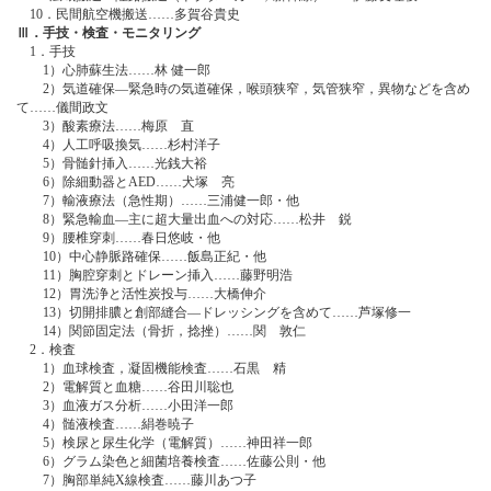
10．民間航空機搬送……多賀谷貴史
Ⅲ．手技・検査・モニタリング
1．手技
1）心肺蘇生法……林 健一郎
2）気道確保―緊急時の気道確保，喉頭狭窄，気管狭窄，異物などを含め
て……儀間政文
3）酸素療法……梅原 直
4）人工呼吸換気……杉村洋子
5）骨髄針挿入……光銭大裕
6）除細動器とAED……犬塚 亮
7）輸液療法（急性期）……三浦健一郎・他
8）緊急輸血―主に超大量出血への対応……松井 鋭
9）腰椎穿刺……春日悠岐・他
10）中心静脈路確保……飯島正紀・他
11）胸腔穿刺とドレーン挿入……藤野明浩
12）胃洗浄と活性炭投与……大橋伸介
13）切開排膿と創部縫合―ドレッシングを含めて……芦塚修一
14）関節固定法（骨折，捻挫）……関 敦仁
2．検査
1）血球検査，凝固機能検査……石黒 精
2）電解質と血糖……谷田川聡也
3）血液ガス分析……小田洋一郎
4）髄液検査……絹巻暁子
5）検尿と尿生化学（電解質）……神田祥一郎
6）グラム染色と細菌培養検査……佐藤公則・他
7）胸部単純X線検査……藤川あつ子