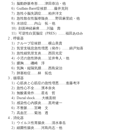
5）脳動静脈奇形……津田恭治・他
6）Guillain-Barré症候群……藤井克則
7）急性小脳失調症……柏井洋文
8）急性散在性脳脊髄炎……野田麻里絵・他
9）水頭症……内山 拓・他
10）顔面神経麻痺……川脇 壽
11）可逆性白質脳症（PRES）……福田あゆみ
2．呼吸器
1）クループ症候群……横山美貴
2）気管支喘息急性増悪（発作）……錦戸知喜
3）急性細気管支炎……西田光宏
4）小児の急性肺炎……近井隼人・他
5）膿胸……磯崎 淳
6）気胸・縦隔気腫……西島栄治
7）肺塞栓症……林 拓也
3．循環器
1）心筋炎と心筋症の急性増悪……進藤考洋
2）急性心不全……濱本奈央
3）無酸素発作……星名 哲
4）Ductal shock……大橋直樹
5）感染性心内膜炎……黒嵜健一
6）不整脈……宮﨑 文
7）高血圧……菊池 透
4．消化器
1）ウイルス性胃腸炎……清水泰岳
2）細菌性腸炎……河島尚志・他