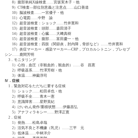
8）腹部単純X線検査……宮坂実木子・他
9）CT検査―部位別意義と注意点……山口善道
10）脳波検査……一宮優子・他
11）心電図……中野 諭
12）超音波検査：ショック……竹井寛和
13）超音波検査：頭部……森田清子
14）超音波検査：心臓……大﨑真樹
15）超音波検査：腹部……富田慶一・他
16）超音波検査：四肢（関節炎，肘内障，骨折など）……竹井寛和
17）炎症マーカー・感染マーカー―CRP，プロカルシトニン，プレセプ
シン……鹿間芳明
3．モニタリング
1）心拍，血圧（非観血的，観血的）……谷 昌憲
2）呼吸器系……竹澤芳樹・他
3）体温……神薗淳司
Ⅳ．症候
1．緊急対応をただちに要する症候
1）ショック……松田卓也・他
2）呼吸不全……青木一憲
3）意識障害……星野英紀
4）けいれん発作/重積状態……伊藤昌弘
5）アナフィラキシー……野澤正寛
2．症候
1）発熱……松島卓哉
2）活気不良と不機嫌（乳児）……三平 元
3）低体温……中林洋介