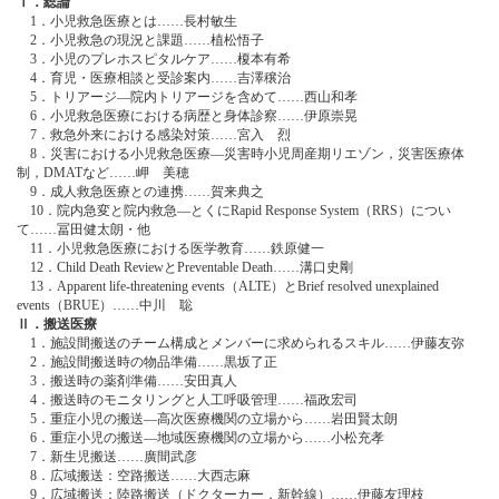
Ⅰ．総論
1．小児救急医療とは……長村敏生
2．小児救急の現況と課題……植松悟子
3．小児のプレホスピタルケア……榎本有希
4．育児・医療相談と受診案内……吉澤穣治
5．トリアージ―院内トリアージを含めて……西山和孝
6．小児救急医療における病歴と身体診察……伊原崇晃
7．救急外来における感染対策……宮入 烈
8．災害における小児救急医療―災害時小児周産期リエゾン，災害医療体
制，DMATなど……岬 美穂
9．成人救急医療との連携……賀来典之
10．院内急変と院内救急―とくにRapid Response System（RRS）につい
て……冨田健太朗・他
11．小児救急医療における医学教育……鉄原健一
12．Child Death ReviewとPreventable Death……溝口史剛
13．Apparent life-threatening events（ALTE）とBrief resolved unexplained
events（BRUE）……中川 聡
Ⅱ．搬送医療
1．施設間搬送のチーム構成とメンバーに求められるスキル……伊藤友弥
2．施設間搬送時の物品準備……黒坂了正
3．搬送時の薬剤準備……安田真人
4．搬送時のモニタリングと人工呼吸管理……福政宏司
5．重症小児の搬送―高次医療機関の立場から……岩田賢太朗
6．重症小児の搬送―地域医療機関の立場から……小松充孝
7．新生児搬送……廣間武彦
8．広域搬送：空路搬送……大西志麻
9．広域搬送：陸路搬送（ドクターカー，新幹線）……伊藤友理枝