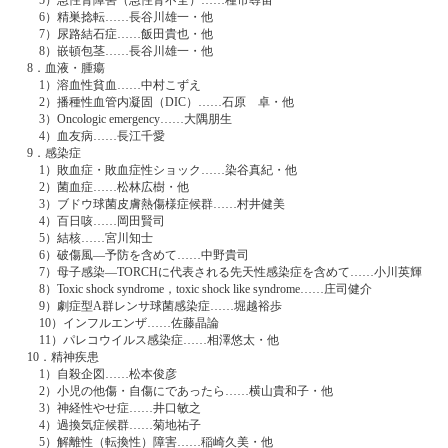
5）急性腎障害（急性腎不全）……種市尋宙
6）精巣捻転……長谷川雄一・他
7）尿路結石症……飯田貴也・他
8）嵌頓包茎……長谷川雄一・他
8．血液・腫瘍
1）溶血性貧血……中村こずえ
2）播種性血管内凝固（DIC）……石原 卓・他
3）Oncologic emergency……大隅朋生
4）血友病……長江千愛
9．感染症
1）敗血症・敗血症性ショック……染谷真紀・他
2）菌血症……松林広樹・他
3）ブドウ球菌皮膚熱傷様症候群……村井健美
4）百日咳……岡田賢司
5）結核……宮川知士
6）破傷風―予防を含めて……中野貴司
7）母子感染―TORCHに代表される先天性感染症を含めて……小川英輝
8）Toxic shock syndrome，toxic shock like syndrome……庄司健介
9）劇症型A群レンサ球菌感染症……堀越裕歩
10）インフルエンザ……佐藤晶論
11）パレコウイルス感染症……相澤悠太・他
10．精神疾患
1）自殺企図……松本俊彦
2）小児の他傷・自傷にであったら……横山貴和子・他
3）神経性やせ症……井口敏之
4）過換気症候群……菊地祐子
5）解離性（転換性）障害……稲崎久美・他