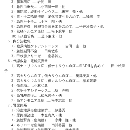
3）腸重積症……岩間 達
4）急性虫垂炎……小西健一郎・他
5）腸閉塞，絞扼性イレウス……末吉 亮・他
6）胃・十二指腸潰瘍―消化管穿孔を含めて……幾瀨 圭
7）急性肝不全……十河 剛・他
8）急性膵炎―膵胆管合流異常を含めて……平井沙依子・他
9）鼠径ヘルニア嵌頓……松下航平・他
10）IgA血管炎……道下麻未・他
5．内分泌救急
1）糖尿病性ケトアシドーシス……吉田 圭・他
2）急性副腎不全……田島敏広
3）甲状腺クリーゼ……南谷幹史
6．代謝救急・電解質異常
1）高ナトリウム血症，低ナトリウム血症―SIADHを含めて……田中絵里
子
2）高カリウム血症，低カリウム血症……奥津美夏・他
3）高カルシウム血症，低カルシウム血症……藤原幾磨
4）低血糖……小林弘典
5）代謝性アシドーシス……坊 亮輔
6）高乳酸血症……松永綾子・他
7）高アンモニア血症……松本志郎・他
7．腎尿路系
1）溶血性尿毒症症候群……伊藤秀一
2）尿路感染症……木全貴久・他
3）急性腎炎（症候群）……永井 隆・他
4）ネフローゼ症候群……南川将吾・他