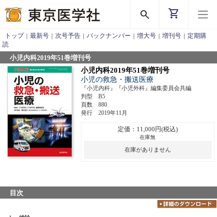
shopping_cart
search
トップ
|
最新号
|
次号予告
|
バックナンバー
|
増大号
|
増刊号
|
定期購
読
小児内科2019年51巻増刊号
小児内科2019年51巻増刊号
小児の救急・搬送医療
『小児内科』『小児外科』編集委員会共編
判型 B5
頁数 880
発行 2019年11月
定価：11,000円(税込)
在庫無
在庫がありません
目次