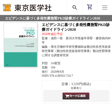
shopping_cart
search
エビデンスに基づく多発性嚢胞腎PKD診療ガイドライン2020
エビデンスに基づく多発性嚢胞腎PKD診
療ガイドライン2020
2026年改訂予定
監修：成田一衛 新潟大学医歯学系腎・膠原病内科
学
編集：厚生労働科学研究費補助金難治性疾患等政策
研究事業（難治性疾患政策研究事業）難治性腎障害
に関する調査研究班
判型 A4変型
頁数 104
発行 2020年8月
ISBN 978-4-88563-724-7
定価：3,520円(税込)
在庫有り