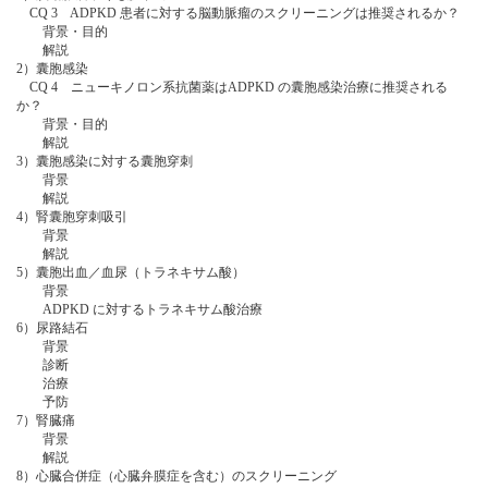
CQ 3 ADPKD 患者に対する脳動脈瘤のスクリーニングは推奨されるか？
背景・目的
解説
2）囊胞感染
CQ 4 ニューキノロン系抗菌薬はADPKD の囊胞感染治療に推奨される
か？
背景・目的
解説
3）囊胞感染に対する囊胞穿刺
背景
解説
4）腎囊胞穿刺吸引
背景
解説
5）囊胞出血／血尿（トラネキサム酸）
背景
ADPKD に対するトラネキサム酸治療
6）尿路結石
背景
診断
治療
予防
7）腎臓痛
背景
解説
8）心臓合併症（心臓弁膜症を含む）のスクリーニング