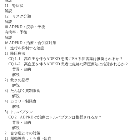
解説
11 腎症状
解説
12 リスク分類
解説
Ⅲ ADPKD：疫学・予後
有病率・予後
解説
Ⅳ ADPKD：治療・合併症対策
1 進行を抑制する治療
1）降圧療法
CQ 1‒1 高血圧を伴うADPKD 患者にRA 系阻害薬は推奨されるか？
CQ 1‒2 高血圧を伴うADPKD 患者に厳格な降圧療法は推奨されるか？
背景・目的
解説
2）飲水の励行
解説
3）たんぱく質制限食
解説
4）カロリー制限食
解説
5）トルバプタン
CQ 2 ADPKD の治療にトルバプタンは推奨されるか？
背景・目的
解説
2 合併症とその対策
1）脳動脈瘤，くも膜下出血