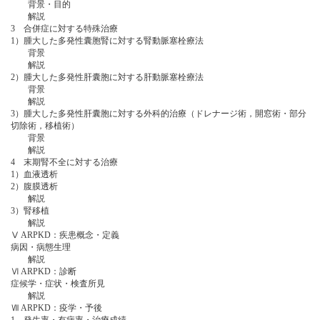
背景・目的
解説
3 合併症に対する特殊治療
1）腫大した多発性囊胞腎に対する腎動脈塞栓療法
背景
解説
2）腫大した多発性肝囊胞に対する肝動脈塞栓療法
背景
解説
3）腫大した多発性肝囊胞に対する外科的治療（ドレナージ術，開窓術・部分
切除術，移植術）
背景
解説
4 末期腎不全に対する治療
1）血液透析
2）腹膜透析
解説
3）腎移植
解説
Ⅴ ARPKD：疾患概念・定義
病因・病態生理
解説
Ⅵ ARPKD：診断
症候学・症状・検査所見
解説
Ⅶ ARPKD：疫学・予後