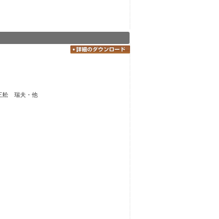
三舩 瑞夫・他