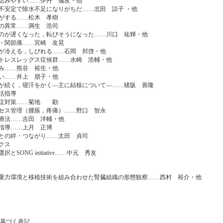
みやすい……伊丹 儀友・他
安定で除水不足になりがちだ……北田 諒子 ・他
がする……松木 孝樹
の異常……満生 浩司
が遅くなった，転びそうになった……川口 祐輝・他
関節痛……宮崎 友晃
冷える，しびれる……石岡 邦啓・他
レスレッグス症候群……水崎 浩輔・他
み……熊谷 裕生・他
い……井上 朋子・他
続く，寝汗をかく―主に結核について―……猪阪 善隆
活指導
症対策……菊地 勘
ス管理（腫脹，疼痛）……野口 智永
法……吉田 洋輔・他
指導……上月 正博
の絆・つながり……太田 貞司
クス
とSONG initiative……中元 秀友
力環境と移植技術を組み合わせた腎臓組織の形態観察……西村 裕介・他
基づく表記