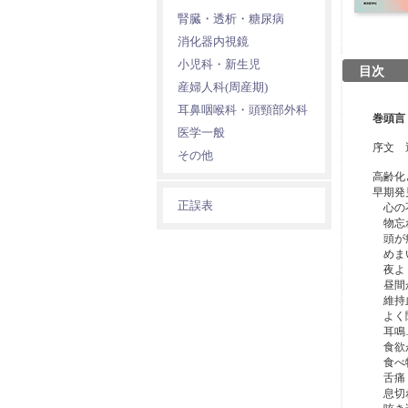
腎臓・透析・糖尿病
消化器内視鏡
小児科・新生児
目次
産婦人科(周産期)
耳鼻咽喉科・頭頸部外科
巻頭言
医学一般
序文 
その他
高齢化
早期発
正誤表
心の不
物忘れ
頭が痛
めま
夜よく
昼間か
維持血
よく
耳鳴
食欲が
食べ物
舌痛，
息切れ