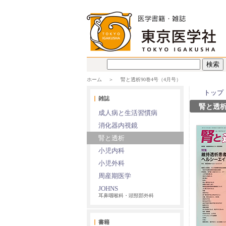
ホーム
腎と透析90巻4号（4月号）
トップ
雑誌
腎と透析
成人病と生活習慣病
消化器内視鏡
腎と透析
小児内科
小児外科
周産期医学
JOHNS
耳鼻咽喉科・頭頸部外科
書籍