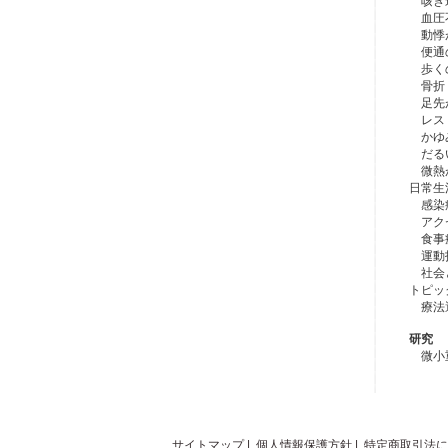
咳き込
血圧不
動悸
便通
歩くの
骨折・
足先が
レスト
かゆ
だる
微熱が
日常生
感染
アクセ
食事療
運動
社会と
トピッ
療法選択
研究
微小重
サイトマップ
|
個人情報保護方針
|
特定商取引法に