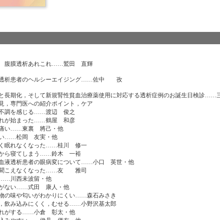
腹膜透析あれこれ……鷲田 直輝
透析患者のヘルシーエイジング……佐中 孜
と長期化，そして新規腎性貧血治療薬使用に対応する透析症例のお誕生日検診……
見，専門医への紹介ポイント，ケア
調を感じる……渡辺 俊之
が始まった……鶴屋 和彦
い……東裏 將己・他
い……松岡 友実・他
眠れなくなった……桂川 修一
ら寝てしまう……鈴木 一裕
液透析患者の眼病変について……小口 英世・他
聞こえなくなった……友 雅司
……川西未波留・他
ない……式田 康人・他
の味や匂いがわかりにくい……森石みさき
飲み込みにくく，むせる……小野沢基太郎
がする……小倉 彰太・他