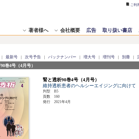
ご利
著者様へ
会社概要
広告
取り扱い書店
|
最新号
|
次号予告
|
バックナンバー
|
増大号
|
増刊号
|
別冊
|
90巻4号（4月号）
腎と透析90巻4号（4月号）
維持透析患者のヘルシーエイジングに向けて
判型 B5
頁数 160
発行 2021年4月