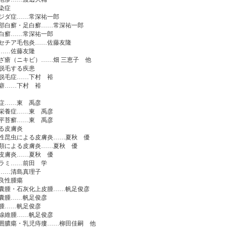
染症
ジダ症……常深祐一郎
白癬・足白癬……常深祐一郎
白癬……常深祐一郎
チア毛包炎……佐藤友隆
……佐藤友隆
ざ瘡（ニキビ）……畑 三恵子 他
脱毛する疾患
脱毛症……下村 裕
癖……下村 裕
症……東 禹彦
栄養症……東 禹彦
平苔癬……東 禹彦
る皮膚炎
昆虫による皮膚炎……夏秋 優
による皮膚炎……夏秋 優
皮膚炎……夏秋 優
ラミ……前田 学
……清島真理子
良性腫瘍
腫・石灰化上皮腫……帆足俊彦
囊腫……帆足俊彦
腫……帆足俊彦
線維腫……帆足俊彦
囲膿瘍・乳児痔瘻……柳田佳嗣 他