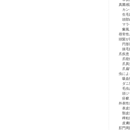
真菌感
カン
生毛部
頭部
マラセ
癜風
尋常性
頭髪が
円形
抜毛
爪疾患
爪咬
爪異
爪扁
虫によ
吸血性
ダニ類
毛虫
頭ジ
疥癬
外表性
表皮囊
類皮
稗粒
皮膚
肛門周