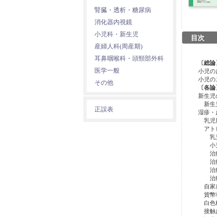
腎臓・透析・糖尿病
消化器内視鏡
小児科・新生児
目次
産婦人科(周産期)
耳鼻咽喉科・頭頸部外科
〔総論
医学一般
小児の
小児の
その他
〔各論
新生児
新生児
正誤表
湿疹・
乳児脂
アト
乳児
小児
治療に
治療に
治療に
治療
自家感
貨幣
白色
接触