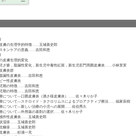
〕
皮膚の生理学的特徴……玉城善史郎
スキンケアの意義……吉田和恵
〕
の皮膚生理的変化
ざ瘡，脂漏性変化，新生児中毒性紅斑，新生児肛門周囲皮膚炎……小林里実
皮膚炎群
漏性皮膚炎……吉田和恵
ピー性皮膚炎
期の特徴……吉田和恵
期の特徴……吉田和恵
ついて―口囲皮膚炎（酒さ様皮膚炎）……佐々木りか子
ついて―ステロイド・タクロリムスによるプロアクティブ療法……福家辰樹
ついて―新しい治療の小児への展開……佐伯秀久
について―外用薬の基剤の選択……佐々木りか子
作性皮膚炎……玉城善史郎
状湿疹……玉城善史郎
粃糠疹……玉城善史郎
皮膚炎……杉浦一充