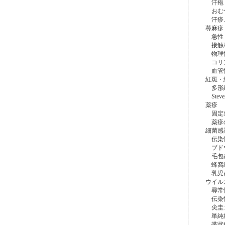
汗疱・
おむ
汗疹
蕁麻疹
急性・
接触
物理
コリン
血管
紅斑・
多形紅
Stev
薬疹
固定
薬疹
細菌感
伝染
ブドウ
毛包炎
蜂窩織
乳児多
ウイル
尋常性
伝染
尖圭コ
単純疱
帯状