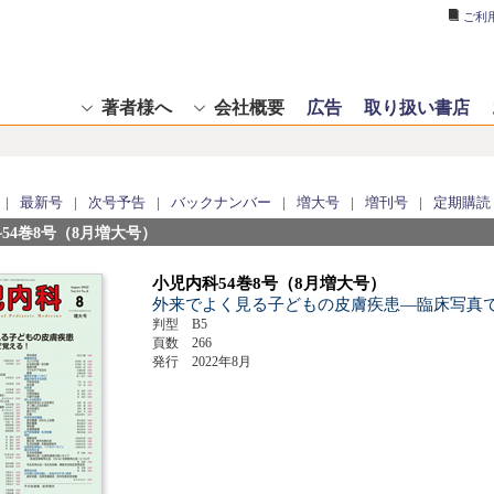
ご利
著者様へ
会社概要
広告
取り扱い書店
|
最新号
|
次号予告
|
バックナンバー
|
増大号
|
増刊号
|
定期購読
54巻8号（8月増大号）
小児内科54巻8号（8月増大号）
外来でよく見る子どもの皮膚疾患―臨床写真
判型 B5
頁数 266
発行 2022年8月