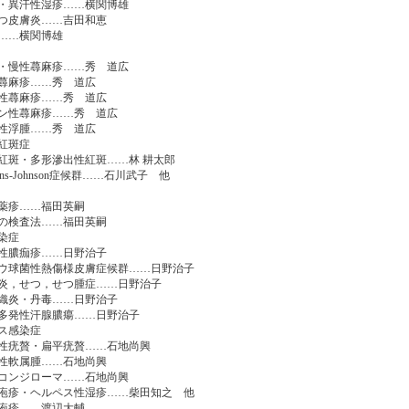
異汗性湿疹……横関博雄
つ皮膚炎……吉田和恵
……横関博雄
慢性蕁麻疹……秀 道広
蕁麻疹……秀 道広
性蕁麻疹……秀 道広
性蕁麻疹……秀 道広
性浮腫……秀 道広
紅斑症
斑・多形滲出性紅斑……林 耕太郎
ens-Johnson症候群……石川武子 他
薬疹……福田英嗣
の検査法……福田英嗣
染症
性膿痂疹……日野治子
球菌性熱傷様皮膚症候群……日野治子
，せつ，せつ腫症……日野治子
炎・丹毒……日野治子
発性汗腺膿瘍……日野治子
ス感染症
疣贅・扁平疣贅……石地尚興
性軟属腫……石地尚興
ンジローマ……石地尚興
疹・ヘルペス性湿疹……柴田知之 他
疱疹……渡辺大輔