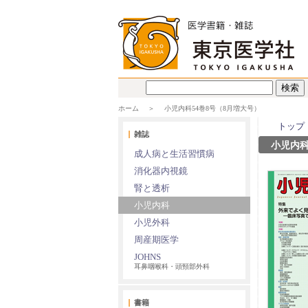
ホーム
小児内科54巻8号（8月増大号）
トップ
雑誌
小児内科
成人病と生活習慣病
消化器内視鏡
腎と透析
小児内科
小児外科
周産期医学
JOHNS
耳鼻咽喉科・頭頸部外科
書籍