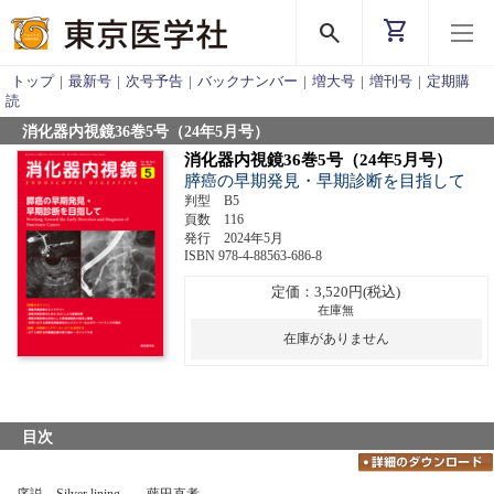
shopping_cart
search
トップ
|
最新号
|
次号予告
|
バックナンバー
|
増大号
|
増刊号
|
定期購
読
消化器内視鏡36巻5号（24年5月号）
消化器内視鏡36巻5号（24年5月号）
膵癌の早期発見・早期診断を目指して
判型 B5
頁数 116
発行 2024年5月
ISBN 978-4-88563-686-8
定価：3,520円(税込)
在庫無
在庫がありません
目次