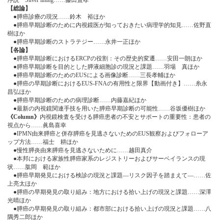
序説 Silver lining……藤田直孝
【総論】
●膵癌診療の現況……鈴木 裕ほか
●膵癌早期診断のために内視鏡医が知っておきたい病理学的知見……佐野直
樹ほか
●膵癌早期診断のストラテジー……永井一正ほか
【各論】
●膵癌早期診断におけるERCPの役割：その歴史的変遷……安田一朗ほか
●膵癌早期診断を目的とした膵液細胞診の現況と課題……羽場 真ほか
●膵癌早期診断のためのEUSによる画像診断……三長孝輔ほか
●膵癌の早期診断におけるEUS-FNAの有用性と限界【動画付き】……糸永
昌弘ほか
●膵癌早期診断のための病理診断……内藤嘉紀ほか
●最新の内視鏡関連手技を用いた膵癌早期診断の可能性……谷坂優樹ほか
《Column》
内視鏡検査を受ける膵癌患者の不安とサポートの重要性：患者の
視点から……眞島喜幸
●IPMN由来膵癌と併存膵癌を見逃さないためのEUS観察およびフォローア
ップ方法……福士 耕ほか
●慢性膵炎由来膵癌を見逃さないために……越田真介
●本邦における家族性膵癌家系のレジストリーおよびサーベイランスの現
状……肱岡 範ほか
●膵癌早期発見における検診の現況と課題―リスク因子を踏まえて―……佐
上亮太ほか
●膵癌の早期発見の取り組み：地方における拾い上げの現況と課題……深澤
光晴ほか
●膵癌の早期発見の取り組み：都市部における拾い上げの現況と課題……八
隅秀二郎ほか