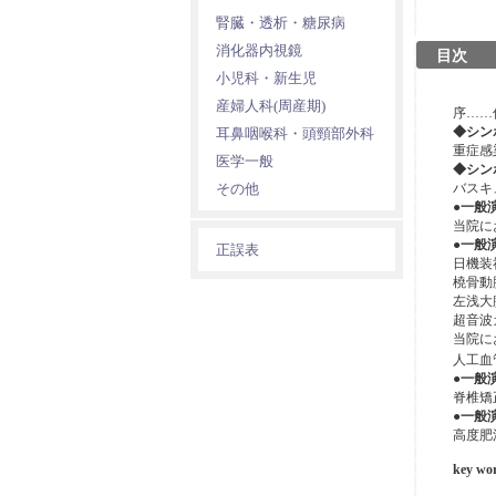
腎臓・透析・糖尿病
消化器内視鏡
目次
小児科・新生児
産婦人科(周産期)
序……
◆シン
耳鼻咽喉科・頭頸部外科
重症感
医学一般
◆シン
その他
バスキ
●一般
当院に
●一般
正誤表
日機装
橈骨動
左浅大
超音波
当院に
人工血
●一般
脊椎矯
●一般
高度肥
key wo