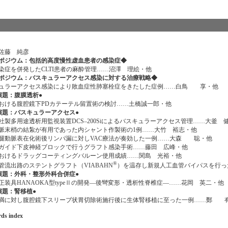
佐藤 純彦
ポジウム：包括的高度慢性虚血患者の感染症◆
染症を併発したCLTI患者の麻酔管理……沼澤 理絵・他
ポジウム：バスキュラーアクセス感染に対する治療戦略◆
ュラーアクセス感染により敗血症性肺塞栓症をきたした症例……白鳥 享・他
演題：腹膜透析●
おける腹腔鏡下PDカテーテル留置術の検討……土橋誠一郎・他
演題：バスキュラーアクセス●
社製多用途透析用監視装置DCS‒200Siによるバスキュラーアクセス管理……大釜 
脈末梢の結紮が有用であった内シャント作製術の1例……大竹 裕志・他
腿動脈表在化術後リンパ漏に対しVAC療法が奏効した一例……大森 聡・他
ガイド下皮神経ブロックで行うグラフト感染手術……藤田 広峰・他
おけるドラッグコーティングバルーン使用成績……関島 光裕・他
®
管流出路のステントグラフト（VIABAHN
）を温存し新規人工血管バイパスを行っ
演題：外科・整形外科合併症●
正装具HANAOKA型typeⅡの開発―後彎変形・透析性脊椎症―……花岡 英二・他
演題：腎移植●
満に対し腹腔鏡下スリーブ状胃切除術施行後に生体腎移植に至った一例……鄭 
rds index