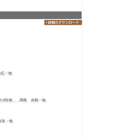
健広・他
た8症例……関島 光裕・他
有珍・他