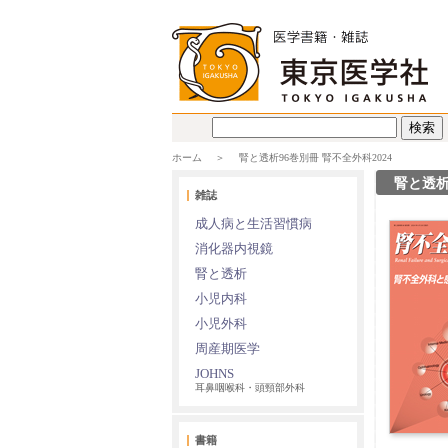
ホーム
腎と透析96巻別冊 腎不全外科2024
腎と透析
雑誌
成人病と生活習慣病
消化器内視鏡
腎と透析
小児内科
小児外科
周産期医学
JOHNS
耳鼻咽喉科・頭頸部外科
書籍