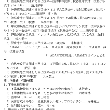
1）血液疾患に関連する自己抗体―抗好中球抗体，抗赤血球抗体，抗血小板
抗体（PA‒IgG）……唐川修平
2）神経疾患に関連する自己抗体（1）抗AChR抗体，抗MuSK抗体，抗ガン
グリオシド抗体など……那須野 将・他
3）神経疾患に関連する自己抗体（2）抗NMDAR抗体，抗AQP4抗体，抗
MOG抗体，抗LGI1抗体……高橋幸利・他
4）甲状腺疾患に関連する自己抗体―抗サイログロブリン抗体，抗甲状腺ペ
ルオキシダーゼ抗体，抗TSH受容体抗体（刺激抗体含む）……南谷幹史
5）膵島関連自己抗体―インスリン自己抗体，GAD抗体，IA‒2抗体，ZnT8
抗体……鈴木潤一
6）腎疾患に関連する自己抗体―抗GBM抗体……小椋雅夫
ADAMTS13インヒビター⇒Ⅳ．血液凝固・線溶系検査 1．血液凝固・線
溶・抗凝固検査
7）ADAMTS13活性，ADAMTS13インヒビタ
ー
7）自己免疫肝炎関連自己抗体―抗平滑筋抗体，抗LKM‒1抗体，抗ミトコン
ドリア抗体……肥沼 幸
8）皮膚疾患に関連した自己抗体―抗デスモグレイン1抗体，抗デスモグレ
イン3抗体，抗BP180抗体……氏家英之
Ⅻ．内分泌・代謝検査
1．下垂体機能検査
1）下垂体機能低下症を疑ったときの検査の進め方……水野晴夫
2）下垂体機能亢進症を疑ったときの検査の進め方……内木康博
3）血中GH，IGF‒I……向山祐理
4）黄体形成ホルモン，卵胞刺激ホルモン，プロラクチン……松井克之
5）抗利尿ホルモン……茂木 桜・他
2．甲状腺・副甲状腺機能検査・骨代謝