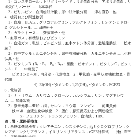
1）コレステロール，トリグリセライド，リポ蛋白分画，アポリポ蛋白，リ
ポ蛋白リパーゼ……山本幸代
2）ビリルビン，血清総胆汁酸，尿中胆汁酸分画……津村直弥・他
4．糖質および関連物質
1）血糖，HbA1c，グリコアルブミン，フルクトサミン，1, 5‒アンヒドロ‒
D‒グルシトール……田嶼朝子
2）ガラクトース……齋藤寧子・他
5．血液ガス，有機酸およびビタミン
1）血液ガス，乳酸，ピルビン酸，血中ケトン体分画，遊離脂肪酸……松永
綾子
2）血中アシルカルニチン分析，尿中有機酸分析，カルニチン分画……小林
弘典・他
3）ビタミンB（B
・B
・B
・B
・葉酸・ビオチン），ビタミンC，ビタミ
1
2
6
12
ンA・E……中島葉子
ビタミンD⇒Ⅻ．内分泌・代謝検査 2．甲状腺・副甲状腺機能検査・骨
代謝
4）25(OH)ビタミンD，1,25(OH)
ビタミンD，FGF23
2
6．電解質
1）ナトリウム，カリウム，クロール，カルシウム，リン，マグネシウ
ム……加藤宏樹
2）微量元素―亜鉛，銅，セレン，ヨウ素，マンガン……前川貴伸
鉄⇒Ⅶ．血液生化学検査 2．蛋白，膠質反応および関連物質
5）フェリチン，トランスフェリン，血清鉄，TIBC
Ⅷ．腎・尿路系検査
1．糸球体機能検査：クレアチニン，シスタチンC，β
ミクログロブリン，ク
2
レアチニンクリアランス，イヌリンクリアランス，eGFR計算式……池住洋平