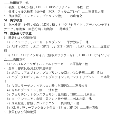
……松田慎平・他
3．乳酸，ピルビン酸，LDH・LDHアイソザイム……小坂 仁
4．髄液ウイルス検査（抗体価，PCR，フィルムアレイ）……吉良龍太郎
5．代謝物質（モノアミン，プテリジン他）……秋山倫之
Ⅵ．胸水検査
1．胸水検査―外観，蛋白，LDH，糖，トリグリセライド，アデノシンデアミ
ナーゼ，細胞数，細胞分画，細胞診……尾﨑桂子
Ⅶ．血液生化学検査
1．酵素および関連物質
1）アミラーゼ，リパーゼ，トリプシン……平井沙依子・他
2）AST（GOT），ALT（GPT），γ‒GTP（GGT），LAP，Ch‒E……近藤宏
樹
3）ALP・ALPアイソザイム（酸ホスファターゼ），LDH・LDHアイソザイ
ム……吉田正司
4）CK，CKアイソザイム，アルドラーゼ……木原祐希・他
2．蛋白，膠質反応および関連物質
1）総蛋白，アルブミン，グロブリン，A/G比，蛋白分画……東 良紘
2）ハプトグロビン，α‒フェトプロテイン，α
アンチトリプシン……市本景
1
子
3）Ⅳ型コラーゲン，ヒアルロン酸，M2BPGi……惠谷ゆり
4）セルロプラスミン，銅……清水教一
5）フェリチン，トランスフェリン，血清鉄，TIBC……川原勇太
6）血中アンモニア，血漿・尿アミノ酸分析……松本志郎・他
7）尿素窒素，尿酸，クレアチニン……奥田雄介・他
8）KL‒6，肺サーファクタント蛋白（SP‒A，SP‒D）……玉井直敬
3．脂質および関連物質