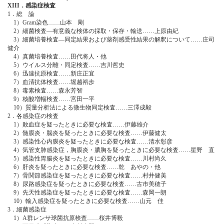
XIII．感染症検査
1．総 論
1）Gram染色……山本 剛
2）細菌検査―有意義な検体の採取・保存・輸送……上原由紀
3）細菌培養検査―同定結果および薬剤感受性結果の解釈について……庄司
健介
4）真菌培養検査……田代将人・他
5）ウイルス分離・同定検査……吉川哲史
6）迅速抗原検査……新庄正宜
7）血清抗体検査……堀越裕歩
8）毒素検査……森永芳智
9）核酸増幅検査……宮田一平
10）質量分析法による微生物同定検査……三澤成毅
2．各感染症の検査
1）敗血症を疑ったときに必要な検査……伊藤雄介
2）髄膜炎・脳炎を疑ったときに必要な検査……伊藤健太
3）感染性心内膜炎を疑ったときに必要な検査……清水彰彦
4）気管支肺感染症，胸膜炎・膿胸を疑ったときに必要な検査……星野 直
5）感染性胃腸炎を疑ったときに必要な検査……川村尚久
6）肝炎を疑ったときに必要な検査……乾 あやの・他
7）骨関節感染症を疑ったときに必要な検査……村井健美
8）尿路感染症を疑ったときに必要な検査……古市美穂子
9）先天性感染症を疑ったときに必要な検査……森岡一朗
10）輸入感染症を疑ったときに必要な検査……山元 佳
3．細菌感染症
1）A群レンサ球菌抗原検査……桜井博毅