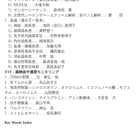
6）MLPA法……大場大樹
7）サンガーシーケンス……新井田 要
8）次世代シーケンサー―エクソーム解析，全ゲノム解析……要 匡
2．各論（遺伝子一覧表）
1）神経・筋疾患……池田（谷口）真理子
2）循環器疾患……廣野恵一
3）先天性代謝異常症……市野井那津子
4）内分泌疾患……鳴海覚志
5）血液・腫瘍疾患……加藤元博
6）原発性免疫不全症……磯田健志
7）消化器疾患……中野 聡
8）遺伝性腎疾患……森貞直哉・他
9）先天異常症候群……黒田友紀子
XVI．薬物血中濃度モニタリング
1．TDMの実際……辻 泰弘・他
2．抗てんかん薬……丸山あずさ
3．免疫抑制薬―シクロスポリン，タクロリムス，ミコフェノール酸，モフェ
チル，エベロリムス……山田剛史
4．バンコマイシン，テイコプラニン，アミノ配糖体……大宜見 力
5．抗不整脈薬……坂口平馬
6．ワルファリン……神山 浩
7．メトトレキサート……稲毛康司
Key Words Index