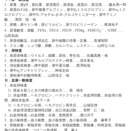
1．尿量，尿pH，尿比重，尿浸透圧，尿潜血，尿蛋白，尿沈渣……藤永周一郎
2．尿蛋白/Cr比，尿中微量アルブミン，尿中β
ミクログロブリン，尿中α
ミク
2
1
ログロブリン，尿中N‒アセチル‒β‒D‒グルコサミニダーゼ，尿中アミノ
酸……濱田 陸・他
3．尿糖，尿ケトン体，尿ビリルビン，尿ウロビリノーゲン……梶保祐子
－
4．尿電解質，尿酸，FENa，FEUA，FEUN，FEMg，FEHCO
，%TRP……
3
山田昌由
5．尿亜硝酸塩，白血球反応，尿中細菌の培養・定量……喜瀬智郎
6．クエン酸，シュウ酸，尿酸，カルシウム，シスチン……山村なつみ
Ⅱ．便検査
1．病原体検査―ウイルス，細菌，原虫，寄生虫……佐藤真教・他
2．便潜血検査，便中カルプロテクチン検査……清水泰岳
3．消化吸収検査―便中脂肪，便中還元糖……西澤拓哉
4．便中α
アンチトリプシン……神保圭佑
1
5．便粘液中好酸球検査……山田佳之・他
Ⅲ．血液一般検査
1．赤血球検査
1）貧血を疑うときの検査の進め方……柴 徳生
2）赤血球数，ヘモグロビン，ヘマトクリット，赤血球恒数，赤血球の形
態，網状赤血球……坂下一夫
3）ヘモグロビン分画，ヘモグロビン異常症……山城安啓
4）赤血球浸透圧脆弱性試験，自己溶血試験……菅野 仁・他
2．白血球検査―白血球数，分画，形態異常……溝口洋子
3．血小板検査―血小板数，血小板形態，血小板容積……森 麻希子
4．骨髄検査―骨髄穿刺・骨髄生検，有核細胞数，骨髄像，特殊染色，骨髄細
胞の染色体検査，コロニー形成能……濱 麻人