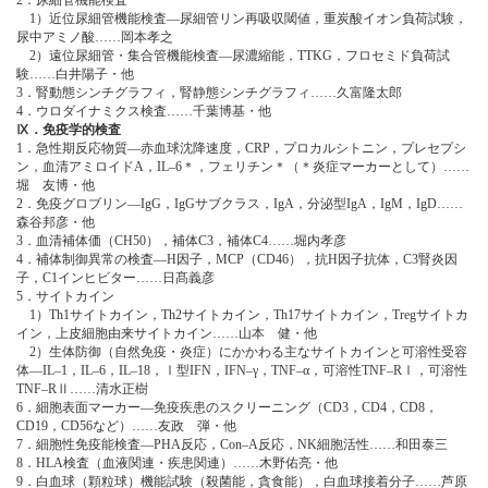
2．尿細管機能検査
1）近位尿細管機能検査―尿細管リン再吸収閾値，重炭酸イオン負荷試験，
尿中アミノ酸……岡本孝之
2）遠位尿細管・集合管機能検査―尿濃縮能，TTKG，フロセミド負荷試
験……白井陽子・他
3．腎動態シンチグラフィ，腎静態シンチグラフィ……久富隆太郎
4．ウロダイナミクス検査……千葉博基・他
Ⅸ．免疫学的検査
1．急性期反応物質―赤血球沈降速度，CRP，プロカルシトニン，プレセプシ
ン，血清アミロイドA，IL‒6＊，フェリチン＊（＊炎症マーカーとして）……
堀 友博・他
2．免疫グロブリン―IgG，IgGサブクラス，IgA，分泌型IgA，IgM，IgD……
森谷邦彦・他
3．血清補体価（CH50），補体C3，補体C4……堀内孝彦
4．補体制御異常の検査―H因子，MCP（CD46），抗H因子抗体，C3腎炎因
子，C1インヒビター……日髙義彦
5．サイトカイン
1）Th1サイトカイン，Th2サイトカイン，Th17サイトカイン，Tregサイトカ
イン，上皮細胞由来サイトカイン……山本 健・他
2）生体防御（自然免疫・炎症）にかかわる主なサイトカインと可溶性受容
体―IL‒1，IL‒6，IL‒18，Ⅰ型IFN，IFN‒γ，TNF‒α，可溶性TNF‒RⅠ，可溶性
TNF‒RⅡ……清水正樹
6．細胞表面マーカー―免疫疾患のスクリーニング（CD3，CD4，CD8，
CD19，CD56など）……友政 弾・他
7．細胞性免疫能検査―PHA反応，Con‒A反応，NK細胞活性……和田泰三
8．HLA検査（血液関連・疾患関連）……木野佑亮・他
9．白血球（顆粒球）機能試験（殺菌能，貪食能），白血球接着分子……芦原