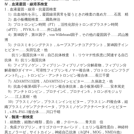
Ⅳ．血液凝固・線溶系検査
1．血液凝固・線溶・抗凝固検査
1）出血傾向を示し，凝固線溶異常を疑うときの検査の進め方……石黒 精
2）血小板機能検査……國島伸治
3）プロトロンビン時間（PT），活性化部分トロンボプラスチン時間
（aPTT），PIVKA‒Ⅱ……井口晶裕
4）第Ⅷ因子，第Ⅸ因子，von Willebrand因子，その他の凝固因子……武山雅
博
5）クロスミキシングテスト，ループスアンチコアグラント，第Ⅷ因子イン
ヒビター……矢田弘史・他
抗リン脂質抗体⇒Ⅺ．自己抗体検査 1．リウマチ性疾患に関連する自己
抗体 8）抗リン脂質抗体
6）フィブリノゲン，フィブリン‒フィブリノゲン分解産物，フィブリン分
解産物Dダイマー，可溶性フィブリンモノマー複合体，プロトロンビンフラグ
メントF
，トロンビン・アンチトロンビン複合体……長江千愛
1＋2
7）ADAMTS13活性，ADAMTS13インヒビター……久保政之・他
8）抗血小板第4因子―ヘパリン複合体抗体，血小板第4因子……安本篤史
9）アンチトロンビン，プロテインC，プロテインS，トロンボモジュリ
ン……江上直樹・他
10）プラスミノゲン，プラスミンインヒビター，プラスミン‒PI複合体，組
織プラスミノゲンアクチベータ，プラスミノゲンアクチベータインヒビター
1，t‒PA‒PAI‒1複合体……川口千晴
Ⅴ．髄液一般検査
1．細胞数，細胞の種類，蛋白，糖，クロール……青天目 信
2．免疫グロブリン，オリゴクローナルバンド，ミエリン塩基性蛋白，神経特
異エノラーゼ，サイトカイン，神経自己抗体（AQP4，MOG，NMDA他）