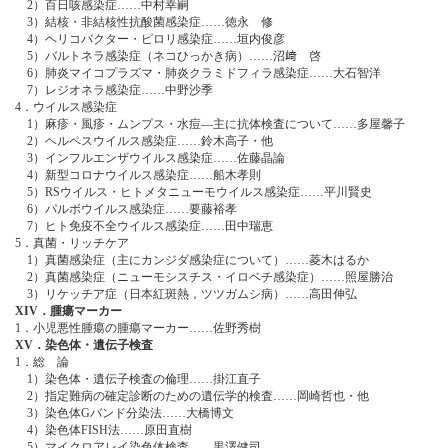
2）百日咳感染症……中村幸嗣
3）結核・非結核性抗酸菌感染症……徳永 修
4）ヘリコバクター・ピロリ感染症……垣内俊彦
5）バルトネラ感染症（ネコひっかき病）……沼﨑 啓
6）肺炎マイコプラズマ・肺炎クラミドフィラ感染症……大石智洋
7）レジオネラ感染症……中野沙季
4．ウイルス感染症
1）麻疹・風疹・ムンプス・水痘―主に抗体検査について……多屋馨子
2）ヘルペスウイルス感染症……鈴木高子・他
3）インフルエンザウイルス感染症……佐藤晶論
4）新型コロナウイルス感染症……船木孝則
5）RSウイルス・ヒトメタニューモウイルス感染症……平川賢史
6）パルボウイルス感染症……要藤裕孝
7）ヒト免疫不全ウイルス感染症……田中瑞恵
5．真菌・リッチケア
1）真菌感染症（主にカンジダ感染症について）……菱木はるか
2）真菌感染症（ニューモシスチス・イロベチ感染症）……照屋勝治
3）リケッチア症（日本紅斑熱，ツツガムシ病）……高田伸弘
XIV．腫瘍マーカー
1．小児悪性腫瘍の腫瘍マーカー……佐野秀樹
XV．染色体・遺伝子検査
1．総 論
1）染色体・遺伝子検査の倫理……掛江直子
2）指定難病の確定診断のための遺伝学的検査……岡崎哲也・他
3）染色体Gバンド分染法……大橋博文
4）染色体FISH法……原田直樹
5）マイクロアレイ染色体検査……黒澤健司