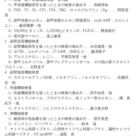
1）甲状腺機能異常を疑ったときの検査の進め方……長崎啓祐
2）TSH，T3，T4，FT3，FT4，TBG，サイログロブリン（Tg）……阿部清
美
3）副甲状腺ホルモン，副甲状腺ホルモン関連蛋白，cyclic AMP，カルシト
ニン……藤原幾磨・他
4）25(OH)ビタミンD，1,25(OH)
ビタミンD，FGF23……難波範行
2
5）骨代謝マーカー……道上敏美
3．副腎皮質機能検査
1）副腎機能異常を疑ったときの検査の進め方……水谷陽貴・他
2）ACTH，コルチゾール，17‒OHP，DHEA‒S……藤澤泰子
3）アルドステロン，レニン……宇都宮朱里・他
4）尿中コルチゾール，尿中プレグナントリオール，その他の尿ステロイド
プロフィル……天野直子
4．副腎髄質機能検査
1）カテコールアミン3分画，メタネフリン，ノルメタネフリン……佐藤武
志・他
5．性腺機能検査
1）性腺機能異常を疑ったときの検査の進め方……田中由美・他
2）エストラジオール，プロゲステロン，抗ミュラー管ホルモン……橘 真
紀子・他
3）テストステロン，ジヒドロテストステロン……森川俊太郎
6．膵機能検査
1）糖尿病や低血糖を疑ったときの検査の進め方……望月美恵
2）インスリン，Cペプチド，グルカゴン……鈴木 滋
7．ナトリウム利尿ペプチド―心房性ナトリウム利尿ペプチド，脳性ナトリウ
ム利尿ペプチド，NT‒proBNP……浦島 崇