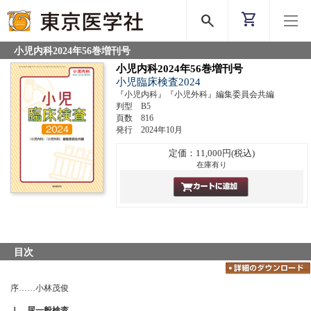
shopping_cart
search
小児内科2024年56巻増刊号
小児内科2024年56巻増刊号
小児臨床検査2024
『小児内科』『小児外科』編集委員会共編
判型 B5
頁数 816
発行 2024年10月
定価：11,000円(税込)
在庫有り
目次
序……小林茂俊
Ⅰ．尿一般検査