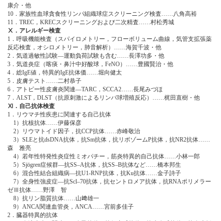
康介・他
10．家族性血球貪食性リンパ組織球症スクリーニング検査……八角高裕
11．TREC，KRECスクリーニングおよび二次精査……村松秀城
Ⅹ．アレルギー検査
1．呼吸機能検査（スパイロメトリー，フローボリューム曲線，気管支拡張薬
反応検査，オシロメトリー，肺音解析）……海賀千波・他
2．気道過敏性試験―運動負荷試験も含む……長澤功多・他
3．気道炎症（喀痰・鼻汁中好酸球，FeNO）……豊國賢治・他
4．総IgE値，特異的IgE抗体価……堀向健太
5．皮膚テスト……二村恭子
6．アトピー性皮膚炎関連―TARC，SCCA2……長尾みづほ
7．ALST，DLST（抗原刺激によるリンパ球増殖反応）……梶田直樹・他
Ⅺ．自己抗体検査
1．リウマチ性疾患に関連する自己抗体
1）抗核抗体……伊藤保彦
2）リウマトイド因子，抗CCP抗体……赤峰敬治
3）SLEと抗dsDNA抗体，抗Sm抗体，抗リボゾームP抗体，抗NR2抗体……
森 雅亮
4）若年性特発性炎症性ミオパチー，筋炎特異的自己抗体……小林一郎
5）Sjögren症候群―抗SS‒A抗体，抗SS‒B抗体など……橋本邦生
6）混合性結合組織病―抗U1-RNP抗体，抗Ku抗体……金子詩子
7）全身性強皮症―抗Scl‒70抗体，抗セントロメア抗体，抗RNAポリメラー
ゼⅢ抗体……野澤 智
8）抗リン脂質抗体……山﨑雄一
9）ANCA関連血管炎，ANCA……宮前多佳子
2．臓器特異的抗体