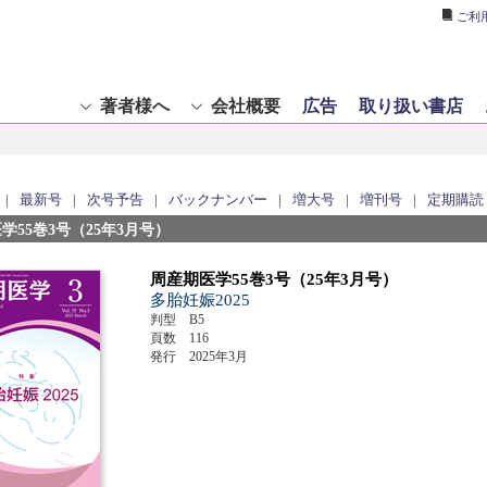
ご利
著者様へ
会社概要
広告
取り扱い書店
|
最新号
|
次号予告
|
バックナンバー
|
増大号
|
増刊号
|
定期購読
学55巻3号（25年3月号）
周産期医学55巻3号（25年3月号）
多胎妊娠2025
判型 B5
頁数 116
発行 2025年3月