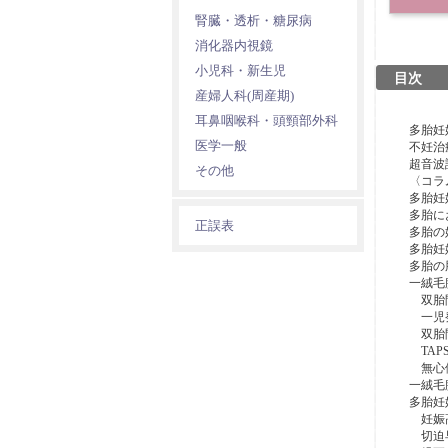
腎臓・透析・糖尿病
消化器内視鏡
小児科・新生児
目次
産婦人科(周産期)
耳鼻咽喉科・頭頸部外科
多胎妊
医学一般
不妊治
超音波
その他
〈コラ
多胎妊
多胎に
正誤表
多胎の
多胎妊
多胎の
一絨毛
双胎間輸血
一児発育
双胎間羊水
TAPS（
無心体（t
一絨毛
多胎妊
妊娠高
切迫早