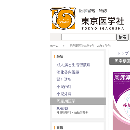
ホーム
周産期医学55巻3号（25年3月号）
トップ
雑誌
周産期医
成人病と生活習慣病
消化器内視鏡
腎と透析
小児内科
小児外科
周産期医学
JOHNS
耳鼻咽喉科・頭頸部外科
書籍