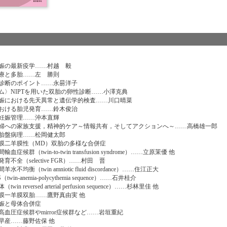
娠の最新疫学……村越 毅
療と多胎……左 勝則
診断のポイント……永昜洋子
ム〉NIPTを用いた双胎の卵性診断……小澤克典
娠における先天異常と遺伝学的検査……川口晴菜
おける胎児発育……鈴木俊治
妊娠管理……沖本直輝
婦への家族支援，精神的ケア～情報共有，そしてアクションへ～……高橋雄一郎
胎盤病理……松岡健太郎
膜二羊膜性（MD）双胎の多様な合併症
症候群（twin-to-twin transfusion syndrome）……立原茉優 他
不全（selective FGR）……村田 晋
不均衡（twin amniotic fluid discordance）……住江正大
twin-anemia-polycythemia sequence）……石井桂介
win reversed arterial perfusion sequence）……杉林里佳 他
膜一羊膜双胎……鷹野真由実 他
娠と母体合併症
血圧症候群やmirror症候群など……岩垣重紀
産……藤野佐保 他