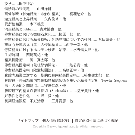
疫学……田中征治
健診時の諸問題……山田洋輔
画像診断（触知精巣・非触知精巣）……桐花悠介・他
遊走精巣と上昇精巣……矢内俊裕・他
異所性精巣……木下義晶
消失精巣とnubbin……青木勝也・他
停留精巣における微細石灰化……柿原 知・他
停留精巣における精巣捻転：乳幼児期についての検討……竜田恭介・他
重症心身障害児（者）の停留精巣……西中一幸・他
停留精巣に対するホルモン検査・治療……水野健太郎・他
手術時期……西尾英紀・他
精巣摘除術……岡 真太郎・他
停留精巣固定術（鼠径部切開法）……二階公貴・他
停留精巣固定術（陰囊切開法）……高橋正幸・他
腹腔内精巣に対する一期的腹腔内精巣固定術……松生健太郎・他
腹腔鏡下停留精巣内精巣動静脈結紮術を用いた精巣固定術（Fowler‒Stephens
法）の適応と問題点……守屋仁彦・他
腹腔鏡下内精巣血管延長術（Shehata法）……益子貴行・他
妊孕性と悪性化……生野 猛・他
長期経過観察・不妊治療……三井貴彦・他
サイトマップ
|
個人情報保護方針
|
特定商取引法に基づく表記
Copyright © tokyo-igakusha.co.jp. All right reserved.