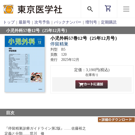
shopping_cart
search
トップ
|
最新号
|
次号予告
|
バックナンバー
|
増刊号
|
定期購読
小児外科57巻12号（25年12月号）
小児外科57巻12号（25年12月号）
停留精巣
判型 B5
頁数 120
発行 2025年12月
定価：3,190円(税込)
在庫有り
目次
『停留精巣診療ガイドライン第2版』……佐藤裕之
定義と分類……世川 修