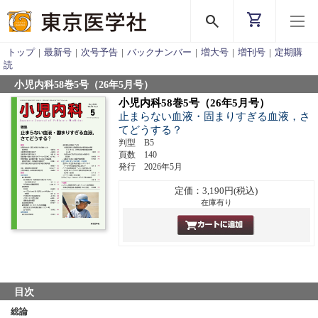
shopping_cart
search
トップ
|
最新号
|
次号予告
|
バックナンバー
|
増大号
|
増刊号
|
定期購
読
小児内科58巻5号（26年5月号）
小児内科58巻5号（26年5月号）
止まらない血液・固まりすぎる血液，さ
てどうする？
判型 B5
頁数 140
発行 2026年5月
定価：3,190円(税込)
在庫有り
目次
総論