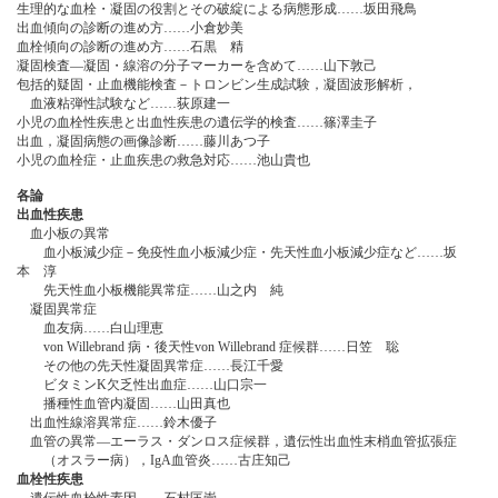
生理的な血栓・凝固の役割とその破綻による病態形成……坂田飛鳥
出血傾向の診断の進め方……小倉妙美
血栓傾向の診断の進め方……石黒 精
凝固検査―凝固・線溶の分子マーカーを含めて……山下敦己
包括的疑固・止血機能検査－トロンビン生成試験，凝固波形解析，
血液粘弾性試験など……荻原建一
小児の血栓性疾患と出血性疾患の遺伝学的検査……篠澤圭子
出血，凝固病態の画像診断……藤川あつ子
小児の血栓症・止血疾患の救急対応……池山貴也
各論
出血性疾患
血小板の異常
血小板減少症－免疫性血小板減少症・先天性血小板減少症など……坂
本 淳
先天性血小板機能異常症……山之内 純
凝固異常症
血友病……白山理恵
von Willebrand 病・後天性von Willebrand 症候群……日笠 聡
その他の先天性凝固異常症……長江千愛
ビタミンK欠乏性出血症……山口宗一
播種性血管内凝固……山田真也
出血性線溶異常症……鈴木優子
血管の異常―エーラス・ダンロス症候群，遺伝性出血性末梢血管拡張症
（オスラー病），IgA血管炎……古庄知己
血栓性疾患