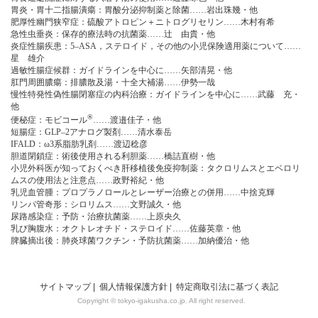
胃炎・胃十二指腸潰瘍：胃酸分泌抑制薬と除菌……岩出珠幾・他
肥厚性幽門狭窄症：硫酸アトロピン＋ニトログリセリン……木村有希
急性虫垂炎：保存的療法時の抗菌薬……辻 由貴・他
炎症性腸疾患：5‒ASA，ステロイド，その他の小児保険適用薬について……
星 雄介
過敏性腸症候群：ガイドラインを中心に……矢部清晃・他
肛門周囲膿瘍：排膿散及湯・十全大補湯……伊勢一哉
慢性特発性偽性腸閉塞症の内科治療：ガイドラインを中心に……武藤 充・
他
®
便秘症：モビコール
……渡邉佳子・他
短腸症：GLP‒2アナログ製剤……清水泰岳
IFALD：ω3系脂肪乳剤……渡辺稔彦
胆道閉鎖症：術後使用される利胆薬……橋詰直樹・他
小児外科医が知っておくべき肝移植後免疫抑制薬：タクロリムスとエベロリ
ムスの使用法と注意点……政野裕紀・他
乳児血管腫：プロプラノロールとレーザー治療との併用……中捨克輝
リンパ管奇形：シロリムス……文野誠久・他
尿路感染症：予防・治療抗菌薬……上原央久
乳び胸腹水：オクトレオチド・ステロイド……佐藤英章・他
脾臓摘出後：肺炎球菌ワクチン・予防抗菌薬……加納優治・他
サイトマップ
|
個人情報保護方針
|
特定商取引法に基づく表記
Copyright © tokyo-igakusha.co.jp. All right reserved.