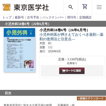
shopping_cart
search
トップ
|
最新号
|
次号予告
|
バックナンバー
|
増刊号
|
定期購読
小児外科58巻6号（26年6月号）
小児外科58巻6号（26年6月号）
小児外科医が押さえておくべき薬剤―薬
剤の使用法と注意点―
判型 B5
頁数 112
発行 2026年6月
定価：3,190円(税込)
在庫有り
目次
胃食道逆流症に対する六君子湯の使用……近藤琢也・他