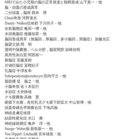
MRIでみた小児期の脳の正常発達と髄鞘形成 山下真一・他
脳・頭蓋の形成異常
二分頭蓋，脳癌 西本 博
Chiari奇形 河野達夫
Dandy−Walker症候群 下川尚子・他
全前脳胞症 亀田一博・他
水頭無脳症 後藤知英・他
脳回形成異常（無脳回，厚脳回，多小脳回，滑脳症） 加藤光広
脳梁欠損 岡 明
透明中隔嚢胞，ベルガ腔，脳室間腔 岩崎信明
異所性灰白質 阿部裕一
裂脳症 安藤直樹
片側巨脳症 冨樫紀子
孔脳症 中澤友幸
Subependymalpseudocyst 田内守之・他
脂肪腫 堤 義之・他
小脳奇形 佐々木征行
水頭症 大井静雄
クモ膜嚢胞 高橋 寛
硬膜下水腫，良性乳児クモ膜下腔拡大 中山智博・他
頭蓋骨縫合早期癒合症 下地武義
神経皮膚症候群
結節性硬化症 水口 雅
神経線維腫症 亀井 淳・他
Sturge−Weber病 新島新一・他
Von Hippel−Lindau病 宮本雄策・他