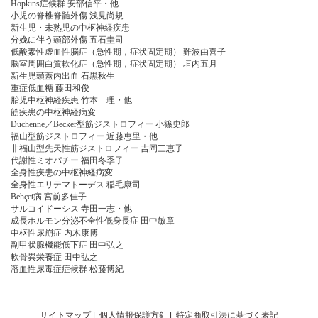
Hopkins症候群 安部信平・他
小児の脊椎脊髄外傷 浅見尚規
新生児・未熟児の中枢神経疾患
分娩に伴う頭部外傷 五石圭司
低酸素性虚血性脳症（急性期，症状固定期） 難波由喜子
脳室周囲白質軟化症（急性期，症状固定期） 垣内五月
新生児頭蓋内出血 石黒秋生
重症低血糖 藤田和俊
胎児中枢神経疾患 竹本 理・他
筋疾患の中枢神経病変
Duchenne／Becker型筋ジストロフィー 小篠史郎
福山型筋ジストロフィー 近藤恵里・他
非福山型先天性筋ジストロフィー 吉岡三恵子
代謝性ミオパチー 福田冬季子
全身性疾患の中枢神経病変
全身性エリテマトーデス 稲毛康司
Behçet病 宮前多佳子
サルコイドーシス 寺田一志・他
成長ホルモン分泌不全性低身長症 田中敏章
中枢性尿崩症 内木康博
副甲状腺機能低下症 田中弘之
軟骨異栄養症 田中弘之
溶血性尿毒症症候群 松藤博紀
サイトマップ
|
個人情報保護方針
|
特定商取引法に基づく表記