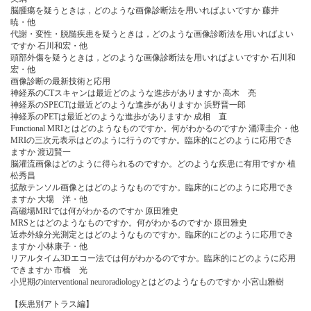
脳腫瘍を疑うときは，どのような画像診断法を用いればよいですか 藤井
暁・他
代謝・変性・脱髄疾患を疑うときは，どのような画像診断法を用いればよい
ですか 石川和宏・他
頭部外傷を疑うときは，どのような画像診断法を用いればよいですか 石川和
宏・他
画像診断の最新技術と応用
神経系のCTスキャンは最近どのような進歩がありますか 高木 亮
神経系のSPECTは最近どのような進歩がありますか 浜野晋一郎
神経系のPETは最近どのような進歩がありますか 成相 直
Functional MRIとはどのようなものですか。何がわかるのですか 涌澤圭介・他
MRIの三次元表示はどのように行うのですか。臨床的にどのように応用でき
ますか 渡辺賢一
脳灌流画像はどのように得られるのですか。どのような疾患に有用ですか 植
松秀昌
拡散テンソル画像とはどのようなものですか。臨床的にどのように応用でき
ますか 大場 洋・他
高磁場MRIでは何がわかるのですか 原田雅史
MRSとはどのようなものですか。何がわかるのですか 原田雅史
近赤外線分光測定とはどのようなものですか。臨床的にどのように応用でき
ますか 小林康子・他
リアルタイム3Dエコー法では何がわかるのですか。臨床的にどのように応用
できますか 市橋 光
小児期のinterventional neuroradiologyとはどのようなものですか 小宮山雅樹
【疾患別アトラス編】