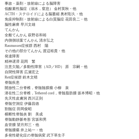
事故・薬剤・放射線による脳障害
低酸素性脳症（溺水，窒息） 金村英秋・他
ACTH・ステロイドによる脳萎縮 奥村彰久・他
免疫抑制剤・放射線による白質脳症 花田良二・他
脳性麻痺 早川文雄
てんかん
全般てんかん 萩野谷和裕
内側側頭葉てんかん 清水弘之
Rasmussen症候群 西村 陽
その他の部分てんかん 渡辺裕貴・他
発達障害
精神遅滞 花岡 繁
注意欠陥／多動性障害（AD／HD） 原 宗嗣・他
自閉性障害 広瀬宏之
Rett症候群 鈴木文晴
脊髄疾患
開放性二分脊椎，脊髄髄膜瘤 小柳 泉
潜在性二分脊椎，Tethered cord，脊髄脂肪腫 坂本博昭・他
先天性皮膚洞 西川正則
脊髄空洞症 伊藤昌徳
割髄症 田岡俊昭
横断性脊髄炎 劉 美成
脊髄動静脈奇形 宮坂和男
血管腫 望月邦三・他
脊髄腫瘍 井上祐一・他
多発性硬化症の脊髄病変 武下草生子