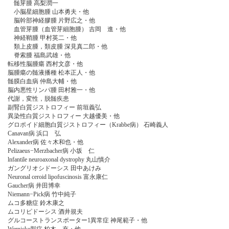
髄芽腫 高梨潤一
小脳星細胞腫 山本勇夫・他
脳幹部神経膠腫 片野広之・他
血管芽腫（血管芽細胞腫） 吉岡 進・他
神経鞘腫 甲村英二・他
類上皮腫，類皮腫 深見真二郎・他
脊索腫 福島武雄・他
転移性脳腫瘍 西村文彦・他
脳腫瘍の髄液播種 松本正人・他
髄膜白血病 仲島大輔・他
脳内悪性リンパ腫 田村雅一・他
代謝，変性，脱髄疾患
副腎白質ジストロフィー 前垣義弘
異染性白質ジストロフィー 大越優美・他
グロポイド細胞白質ジストロフィー（Krabbe病） 石崎義人
Canavan病 浜口 弘
Alexander病 佐々木和也・他
Pelizaeus−Merzbacher病 小坂 仁
lnfantile neuroaxonal dystrophy 丸山慎介
ガングリオシドーシス 田中あけみ
Neuronal ceroid lipofuscinosis 富永康仁
Gaucher病 井田博幸
Niemann−Pick病 竹中純子
ムコ多糖症 鈴木康之
ムコリピドーシス 酒井規夫
グルコーストランスポーター1異常症 神尾範子・他