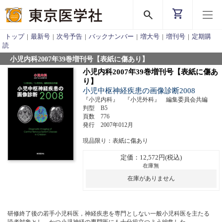
shopping_cart
search
トップ
|
最新号
|
次号予告
|
バックナンバー
|
増大号
|
増刊号
|
定期購
読
小児内科2007年39巻増刊号【表紙に傷あり】
小児内科2007年39巻増刊号【表紙に傷あ
り】
小児中枢神経疾患の画像診断2008
『小児内科』 『小児外科』 編集委員会共編
判型 B5
頁数 776
発行 2007年012月
現品限り：表紙に傷あり
定価：12,572円(税込)
在庫無
在庫がありません
研修終了後の若手小児科医，神経疾患を専門としない一般小児科医を主たる