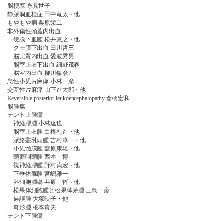
脳梗塞 糸見世子
静脈洞血栓症 田中竜太・他
もやもや病 栗原栄二
非外傷性頭蓋内出血
硬膜下血腫 松井克之・他
クモ膜下出血 田川哲三
脳実質内出血 愛波秀男
脳室上衣下出血 細野茂春
脳室内出血 柳川敏彦7
急性小児片麻痺 小林一彦
交互性片麻痺 山下進太郎・他
Reversible posterior leukoencephalopathy 倉橋宏和
脳腫瘍
テント上腫瘍
神経膠腫 小林達也
脳室上衣腫 白根礼造・他
脈絡叢乳頭腫 吉村淳一・他
小児髄膜腫 藍原康雄・他
頭蓋咽頭腫 西本 博
視神経膠腫 野村貞宏・他
下垂体腺腫 宮嶋雅一
胚細胞腫瘍 井原 哲・他
松果体細胞腫と松果体芽腫 三島一彦
過誤腫 大塚映子・他
奇形腫 榎本貴夫
テント下腫瘍