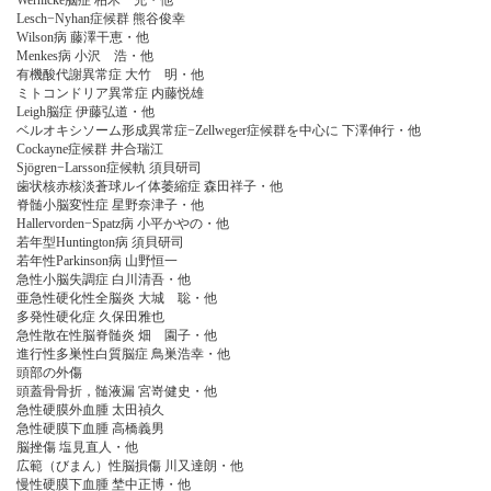
Wernicke脳症 柏木 充・他
Lesch−Nyhan症候群 熊谷俊幸
Wilson病 藤澤干恵・他
Menkes病 小沢 浩・他
有機酸代謝異常症 大竹 明・他
ミトコンドリア異常症 内藤悦雄
Leigh脳症 伊藤弘道・他
ベルオキシソーム形成異常症−Zellweger症候群を中心に 下澤伸行・他
Cockayne症候群 井合瑞江
Sjögren−Larsson症候軌 須貝研司
歯状核赤核淡蒼球ルイ体萎縮症 森田祥子・他
脊髄小脳変性症 星野奈津子・他
Hallervorden−Spatz病 小平かやの・他
若年型Huntington病 須貝研司
若年性Parkinson病 山野恒一
急性小脳失調症 白川清吾・他
亜急性硬化性全脳炎 大城 聡・他
多発性硬化症 久保田雅也
急性散在性脳脊髄炎 畑 園子・他
進行性多巣性白質脳症 鳥巣浩幸・他
頭部の外傷
頭蓋骨骨折，髄液漏 宮嵜健史・他
急性硬膜外血腫 太田禎久
急性硬膜下血腫 高橋義男
脳挫傷 塩見直人・他
広範（びまん）性脳損傷 川又達朗・他
慢性硬膜下血腫 埜中正博・他