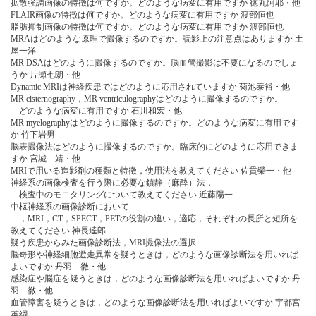
拡散強調画像の特徴は何ですか。どのような病変に有用ですか 徳丸阿耶・他
FLAIR画像の特徴は何ですか。どのような病変に有用ですか 渡部恒也
脂肪抑制画像の特徴は何ですか。どのような病変に有用ですか 渡部恒也
MRAはどのような原理で撮像するのですか。読影上の注意点はありますか 土
屋一洋
MR DSAはどのように撮像するのですか。脳血管撮影は不要になるのでしょ
うか 片瀬七朗・他
Dynamic MRIは神経疾患ではどのように応用されていますか 菊池泰裕・他
MR cisternography，MR ventriculographyはどのように撮像するのですか。
どのような病変に有用ですか 石川和宏・他
MR myelographyはどのように撮像するのですか。どのような病変に有用です
か 竹下岩男
脳表撮像法はどのように撮像するのですか。臨床的にどのように応用できま
すか 宮城 靖・他
MRIで用いる造影剤の種類と特徴，使用法を教えてください 佐貫榮一・他
神経系の画像検査を行う際に必要な鎮静（麻酔）法，
検査中のモニタリングについて教えてください 近藤陽一
中枢神経系の画像診断において
，MRI，CT，SPECT，PETの役割の違い，適応，それぞれの長所と短所を
教えてください 神長達郎
疑う疾患からみた画像診断法，MRI撮像法の選択
脳奇形や神経細胞遊走異常を疑うときは，どのような画像診断法を用いれば
よいですか 丹羽 徹・他
感染症や脳症を疑うときは，どのような画像診断法を用いればよいですか 丹
羽 徹・他
血管障害を疑うときは，どのような画像診断法を用いればよいですか 宇都宮
英綱