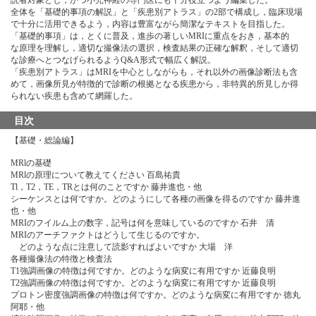
読者対象とし，かつ小児神経の専門医にも十分役立つよう編集した。
全体を「基礎的事項の解説」と「疾患別アトラス」の2部で構成し，臨床現場
で十分に活用できるよう，内容は豊富ながら簡潔なテキストを目指した。
「基礎的事項」は，とくに普及，進歩の著しいMRIに重点をおき，基本的
な原理を理解し，適切な撮像法の選択，検査結果の正確な解釈，そして適切
な診療へとつなげられるようQ&A形式で幅広く解説。
「疾患別アトラス」はMRIを中心としながらも，それ以外の画像診断法も含
めて，画像所見が特徴的で診断の根拠となる疾患から，非特異的所見しか得
られない疾患も含めて網羅した。
目次
【基礎・総論編】
MRlの基礎
MRlの原理について教えてください 百島祐貴
Tl，T2，TE，TRとは何のことですか 藤井進也・他
シーケンスとは何ですか。どのようにして各種の画像を得るのですか 藤井進
也・他
MRIのフイルム上の数字，記号は何を意味しているのですか 石井 清
MRIのアーチファクトはどうして生じるのですか。
どのような点に注意して読影すればよいですか 大場 洋
各種撮像法の特徴と検査法
T1強調画像の特徴は何ですか。どのような病変に有用ですか 近藤良明
T2強調画像の特徴は何ですか。どのような病変に有用ですか 近藤良明
プロトン密度強調画像の特徴は何ですか。どのような病変に有用ですか 徳丸
阿耶・他