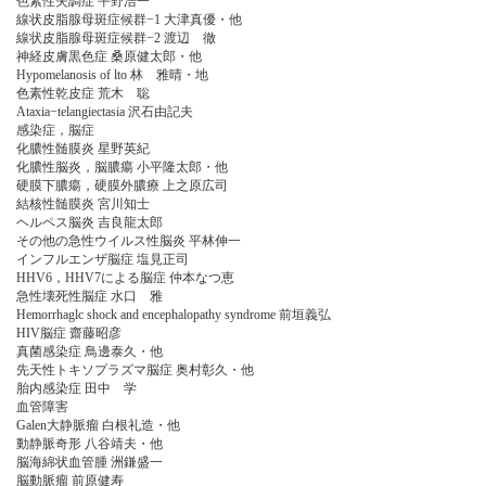
色素性失調症 平野浩一
線状皮脂腺母斑症候群−1 大津真優・他
線状皮脂腺母斑症候群−2 渡辺 徹
神経皮膚黒色症 桑原健太郎・他
Hypomelanosis of lto 林 雅晴・地
色素性乾皮症 荒木 聡
Ataxia−telangiectasia 沢石由記夫
感染症，脳症
化膿性髄膜炎 星野英紀
化膿性脳炎，脳膿瘍 小平隆太郎・他
硬膜下膿瘍，硬膜外膿療 上之原広司
結核性髄膜炎 宮川知士
ヘルペス脳炎 吉良龍太郎
その他の急性ウイルス性脳炎 平林伸一
インフルエンザ脳症 塩見正司
HHV6，HHV7による脳症 仲本なつ恵
急性壊死性脳症 水口 雅
Hemorrhaglc shock and encephalopathy syndrome 前垣義弘
HIV脳症 齋藤昭彦
真菌感染症 鳥邊泰久・他
先天性トキソプラズマ脳症 奥村彰久・他
胎内感染症 田中 学
血管障害
Galen大静脈瘤 白根礼造・他
動静脈奇形 八谷靖夫・他
脳海綿状血管腫 洲鎌盛一
脳動脈瘤 前原健寿