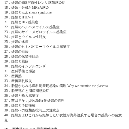
17．妊婦のB群溶血性レンサ球菌感染症
18．妊娠・分娩とMRSA感染
19．妊婦とtoxic shock syndrome
20．妊娠とHTLV-1
21．妊婦とHIV感染症
22．妊婦のヘルペスウイルス感染症
23．妊婦のサイトメガロウイルス感染症
24．妊婦とウイルス性肝炎
25．妊婦の水痘
26．妊婦のヒトパピローマウイルス感染症
27．妊婦の麻疹
28．妊婦の伝染性紅斑
29．妊婦と風疹
30．妊婦のインフルエンザ
31．産科手術と感染
32．産褥熱
33．産褥期乳腺炎
34．胎盤からみる産科周産期感染の病理 Why we examine the placenta
35．胎児死亡と周産期感染症
36．妊婦と輸入感染症
37．前回早産，pPROM症例妊婦の管理
38．妊婦と予防接種
39．妊婦への抗菌薬投与上の注意点
40．妊婦およびこれから妊娠したい女性が海外渡航する場合の感染への留意
点