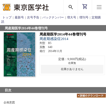
shopping_cart
search
トップ
|
最新号
|
次号予告
|
バックナンバー
|
増大号
|
増刊号
|
定期購
読
周産期医学2014年44巻増刊号
周産期医学2014年44巻増刊号
周産期感染症2014
判型 B5
頁数 640
発行 2014年11月
定価：9,900円(税込)
在庫無
在庫がありません
目次
企画意図