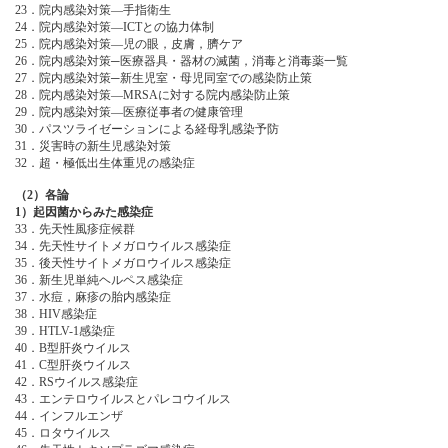
23．院内感染対策―手指衛生
24．院内感染対策―ICTとの協力体制
25．院内感染対策―児の眼，皮膚，臍ケア
26．院内感染対策─医療器具・器材の滅菌，消毒と消毒薬一覧
27．院内感染対策─新生児室・母児同室での感染防止策
28．院内感染対策―MRSAに対する院内感染防止策
29．院内感染対策―医療従事者の健康管理
30．パスツライゼーションによる経母乳感染予防
31．災害時の新生児感染対策
32．超・極低出生体重児の感染症
（2）各論
1）起因菌からみた感染症
33．先天性風疹症候群
34．先天性サイトメガロウイルス感染症
35．後天性サイトメガロウイルス感染症
36．新生児単純ヘルペス感染症
37．水痘，麻疹の胎内感染症
38．HIV感染症
39．HTLV-1感染症
40．B型肝炎ウイルス
41．C型肝炎ウイルス
42．RSウイルス感染症
43．エンテロウイルスとパレコウイルス
44．インフルエンザ
45．ロタウイルス