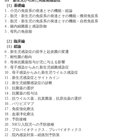
III 新生児からみた周産期感染症
［1］基礎編
1．小児の免疫系の発達とその機能－総論
2．胎児・新生児の免疫系の発達とその機能－獲得免疫系
3．胎児・新生児の免疫系の発達とその機能－自然免疫系
4．腸内細菌叢と感染防御
5．母乳の免疫能
［2］臨床編
（1）総論
6．新生児感染症の疫学と起炎菌の変遷
7．耐性菌の動向
8．母体抗菌薬投与が児に与える影響
9．母子感染からみた新生児細菌感染症
10．母子感染からみた新生児ウイルス感染症
11．新生児感染症とサイトカイン
12．新生児細菌感染症の診断
13．抗菌薬の選択
14．抗菌薬の投与法
15．抗ウイルス薬，抗真菌薬，抗原虫薬の選択
16．パリビズマブ
17．免疫強化療法
18．血液浄化療法
19．予防接種
20．NICU入院児への予防接種
21．プロバイオティクス，プレバイオティクス
22．院内感染対策―経路別予防策