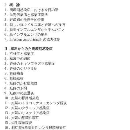
I 概 論
1．周産期感染症における今日の話
2．法定伝染病と感染症新法
3．妊産婦の免疫学的特徴
4．新しい抗ウイルス薬と妊婦への投与
5．新型インフルエンザから学んだこと
6．鳥インフルエンザの動向
7．Infection control teamとの協力体制
II 産科からみた周産期感染症
1．不妊症と感染症
2．精液中の細菌
3．妊婦のトキソプラズマ感染症
4．妊婦のケジラミ症
5．妊婦梅毒
6．妊婦結核
7．妊婦のかぜ症候群
8．妊婦の下痢
9．妊娠中の虫垂炎
10．妊婦の尿路感染症
11．妊婦のトリコモナス・カンジダ腟炎
12．妊婦のクラミジア感染症
13．妊婦のリステリア感染症
14．妊婦の細菌性腟症
15．絨毛膜羊膜炎
16．劇症型A群溶血性レンサ球菌感染症