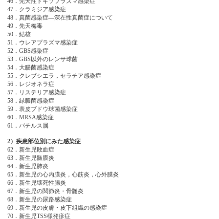
46．先天性トキソプラズマ感染症
47．クラミジア感染症
48．真菌感染症―深在性真菌症について
49．先天梅毒
50．結核
51．ウレアプラズマ感染症
52．GBS感染症
53．GBS以外のレンサ球菌
54．大腸菌感染症
55．クレブシエラ，セラチア感染症
56．レジオネラ症
57．リステリア感染症
58．緑膿菌感染症
59．表皮ブドウ球菌感染症
60．MRSA感染症
61．バチルス属
2）疾患部位別にみた感染症
62．新生児敗血症
63．新生児髄膜炎
64．新生児肺炎
65．新生児の心内膜炎，心筋炎，心外膜炎
66．新生児壊死性腸炎
67．新生児の関節炎・骨髄炎
68．新生児の尿路感染症
69．新生児の皮膚・皮下組織の感染症
70．新生児TSS様発疹症