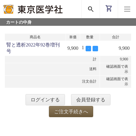
shopping_cart
search
カートの中身
商品名
単価
数量
合計
腎と透析2022年92巻増刊
1
9,900
9,900
+
-
号
計
9,900
確認画面で表
送料
示
確認画面で表
注文合計
示
ログインする
会員登録する
ご注文手続きへ