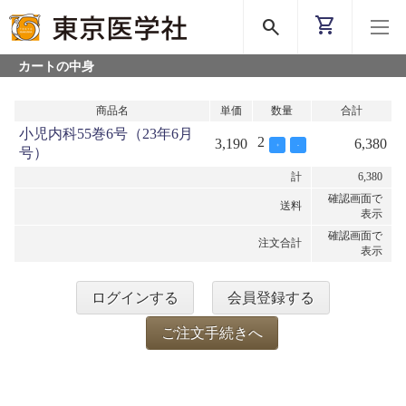
shopping_cart
search
カートの中身
商品名
単価
数量
合計
小児内科55巻6号（23年6月
2
3,190
6,380
+
-
号）
計
6,380
確認画面で
送料
表示
確認画面で
注文合計
表示
ログインする
会員登録する
ご注文手続きへ