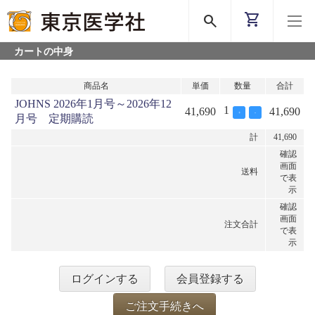
shopping_cart
search
カートの中身
商品名
単価
数量
合計
JOHNS 2026年1月号～2026年12
1
41,690
41,690
+
-
月号 定期購読
計
41,690
確認
画面
送料
で表
示
確認
画面
注文合計
で表
示
ログインする
会員登録する
ご注文手続きへ