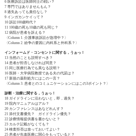
6 医療訴訟は医師同士の戦い？
7 専門ではありませんもん？
8 過失あっても責任なし？
9 インガカンケイって？
10 訴訟100歳時代？
11 100歳の死も10歳の死も同じ？
12 病院が患者を訴える？
〈Column 1. 介護事故訴訟が急増中？〉
〈Column 2. 紛争の要因に内科系と外科系？〉
インフォームド・コンセントに関する，うぉっ！
13 当然のことも説明すべき？
14 患者が拒否しなければ同意？
15 同じ医療行為でも異なる説明？
16 医師・大学病院教授である夫の代諾は？
17 新規の薬剤処方にはこの一言？
〈Column 3. 患者とのコミュニケーションにはこの3ポイント？〉
診断・治療に関する，うぉっ！
18 ガイドラインに沿わないと，即，過失？
19 院内マニュアルはアル？
20 カンファレンスはあなどれんす？
21 添付文書優先？ ガイドライン優先？
22 診療情報提供書を書かないと？
23 カルテ記載がなくても？
24 検査拒否は放っておいてよい？
25 患者が先進医療に関心をもっていると？