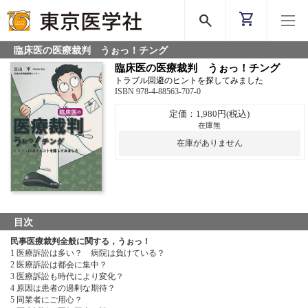
shopping_cart
search
臨床医の医療裁判 うぉっ！チング
臨床医の医療裁判 うぉっ！チング
トラブル回避のヒントを探してみました
ISBN 978-4-88563-707-0
定価：1,980円(税込)
在庫無
在庫がありません
目次
民事医療裁判全般に関する，うぉっ！
1 医療訴訟は多い？ 病院は負けている？
2 医療訴訟は都会に集中？
3 医療訴訟も時代により変化？
4 原因は患者の過剰な期待？
5 同業者にご用心？