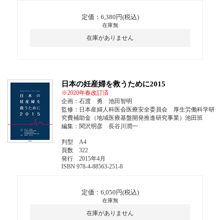
定価：6,380円(税込)
在庫無
在庫がありません
日本の妊産婦を救うために2015
※2020年春改訂済
企画：石渡 勇 池田智明
監修：日本産婦人科医会医療安全委員会 厚生労働科学研
究費補助金（地域医療基盤開発推進研究事業）池田班
編集：関沢明彦 長谷川潤一
判型 A4
頁数 322
発行 2015年4月
ISBN 978-4-88563-251-8
定価：6,050円(税込)
在庫無
在庫がありません