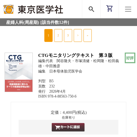
shopping_cart
search
産婦人科(周産期)
[該当件数12件]
1
2
3
>
»
CTGモニタリングテキスト 第３版
編集代表 関谷隆夫・市塚清健・松岡隆・松田義
雄・中田雅彦
編集 日本母体胎児医学会
判型 B5
頁数 232
発行 2026年4月
ISBN 978-4-88563-750-6
定価：4,400円(税込)
在庫有り