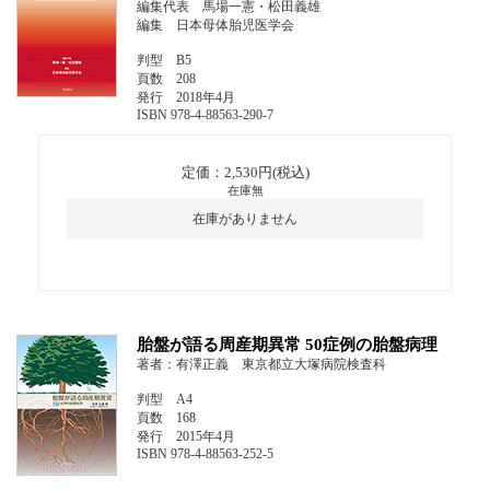
編集代表 馬場一憲・松田義雄
編集 日本母体胎児医学会
判型 B5
頁数 208
発行 2018年4月
ISBN 978-4-88563-290-7
定価：2,530円(税込)
在庫無
在庫がありません
胎盤が語る周産期異常 50症例の胎盤病理
著者：有澤正義 東京都立大塚病院検査科
判型 A4
頁数 168
発行 2015年4月
ISBN 978-4-88563-252-5