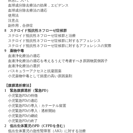
疾患について
血球成分除去療法の効果，エビデンス
血球成分除去療法の適応
使用法
注意点
副作用，合併症
8 ステロイド抵抗性ネフローゼ症候群
ステロイド抵抗性ネフローゼ症候群と治療
ステロイド抵抗性ネフローゼ症候群に対するアフェレシス
ステロイド抵抗性ネフローゼ症候群に対するアフェレシスの実際
9 薬物中毒
血液浄化療法の適応
血液浄化療法の適応を考えるうえで考慮すべき原因物質側因子
血液浄化療法の選択
バスキュラーアクセスと抗凝固薬
小児薬物中毒として頻度の高い原因薬剤
【腹膜透析療法】
1 緊急腹膜透析（緊急PD）
小児緊急PDの特徴
小児緊急PDの適応
小児緊急PDの導入：カテーテル留置
小児緊急PDの導入：透析開始
小児緊急PDの継続
小児緊急PDの終了
2 低出生体重児のPD（CFPDを含む）
低出生体重児の急性腎障害（AKI）に対する治療