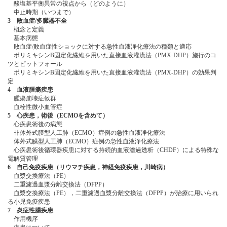
酸塩基平衡異常の視点から（どのように）
中止時期（いつまで）
3 敗血症/多臓器不全
概念と定義
基本病態
敗血症/敗血症性ショックに対する急性血液浄化療法の種類と適応
ポリミキシンB固定化繊維を用いた直接血液灌流法（PMX-DHP）施行のコ
ツとピットフォール
ポリミキシンB固定化繊維を用いた直接血液灌流法（PMX-DHP）の効果判
定
4 血液腫瘍疾患
腫瘍崩壊症候群
血栓性微小血管症
5 心疾患，術後（ECMOを含めて）
心疾患術後の病態
非体外式膜型人工肺（ECMO）症例の急性血液浄化療法
体外式膜型人工肺（ECMO）症例の急性血液浄化療法
心疾患術後循環器疾患に対する持続的血液濾過透析（CHDF）による特殊な
電解質管理
6 自己免疫疾患（リウマチ疾患，神経免疫疾患，川崎病）
血漿交換療法（PE）
二重濾過血漿分離交換法（DFPP）
血漿交換療法（PE），二重濾過血漿分離交換法（DFPP）が治療に用いられ
る小児免疫疾患
7 炎症性腸疾患
作用機序