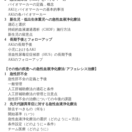
バイオマーカーの定義，概念
AKIとバイオマーカーの基本的事項
AKIの各バイオマーカー
3 新生児・低出生体重児への急性血液浄化療法
適応と選択
持続的血液濾過透析（CHDF）施行方法
新生児の留意点
4 長期予後とフォローアップ
AKIの長期予後
小児におけるAKI
溶血性尿毒症症候群（HUS）の長期予後
AKIのフォローアップ
【その他の疾患への急性血液浄化療法/ アフェレシス治療】
1 急性肝不全
急性肝不全の定義と予後
一般管理
人工肝補助療法の適応と条件
人工肝補助療法の管理と注意点
急性肝不全の治療についての今後の課題
2 先天代謝異常症に対する急性血液浄化療法
除去すべきもの（何を）
開始基準（いつ）
急性血液浄化療法の選択（どのように＝方法）
条件設定（どのように＝条件）
チーム医療（どのように）