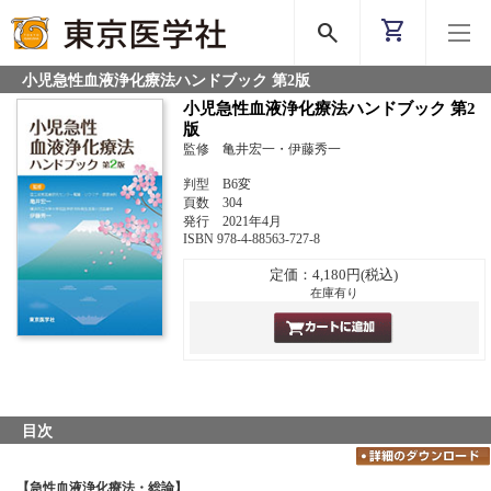
shopping_cart
search
小児急性血液浄化療法ハンドブック 第2版
小児急性血液浄化療法ハンドブック 第2
版
監修 亀井宏一・伊藤秀一
判型 B6変
頁数 304
発行 2021年4月
ISBN 978-4-88563-727-8
定価：4,180円(税込)
在庫有り
目次
【急性血液浄化療法・総論】