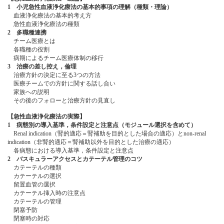
1 小児急性血液浄化療法の基本的事項の理解（種類・理論）
血液浄化療法の基本的考え方
急性血液浄化療法の種類
2 多職種連携
チーム医療とは
各職種の役割
病期によるチーム医療体制の移行
3 治療の差し控え，倫理
治療方針の決定に至る3つの方法
医療チームでの方針に関する話し合い
家族への説明
その後のフォローと治療方針の見直し
【急性血液浄化療法の実際】
1 病態別の導入基準，条件設定と注意点（モジュール選択を含めて）
Renal indication（腎的適応＝腎補助を目的とした場合の適応）とnon-renal
indication（非腎的適応＝腎補助以外を目的とした治療の適応）
各病態における導入基準，条件設定と注意点
2 バスキュラーアクセスとカテーテル管理のコツ
カテーテルの種類
カテーテルの選択
留置血管の選択
カテーテル挿入時の注意点
カテーテルの管理
閉塞予防
閉塞時の対応