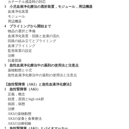
カテーテル感染時の対応
3 小児血液浄化療法の透析装置，モジュール，周辺機器
血液浄化装置
モジュール
周辺機器
4 プライミングから開始まで
物品の選択と準備
血液浄化装置・回路と血液の流れ
回路の組み立てとプライミング
血液プライミング
監視装置の設定
治療
抗凝固薬
5 急性血液浄化療法中の薬剤の使用法と注意点
薬物動態と小児
急性血液浄化療法中の薬剤の使用法と注意点
【急性腎障害（AKI）と急性血液浄化療法】
1 急性腎障害（AKI）
定義，概念
頻度，原因とhigh risk群
病因，病態
治療
AKIの薬物動態
AKIの栄養と食事療法
AKIの治療戦略
2 急性腎障害（AKI）とバイオマーカー