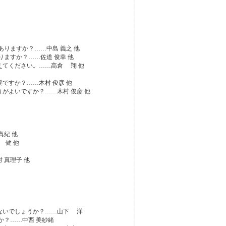
ありますか？……中島 義之 他
りますか？……佐道 俊幸 他
えてください。……高倉 翔 他
ですか？……木村 俊彦 他
がよいですか？……木村 俊彦 他
真紀 他
 健 他
 真理子 他
はないでしょうか？……山下 洋
か？……中西 美紗緒