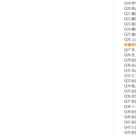
Q19
Q20
Q21
Q22
Q23
Q24
Q25
Q26
妊娠全
Q27
Q28
Q29
Q30
Q31
Q32
Q33
Q34
Q35
Q36
Q37
Q38
Q39
Q40
Q41
Q42
Q43