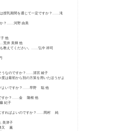
成分は授乳期間を通じて一定ですか？……滝
か？……河野 由美
子 他
荒井 美輝 他
も教えてください。……弘中 祥司
円
そうなのですか？……清宮 綾子
。今度は最初から別の方策を用いたほうがよ
がよいですか？……早野 聡 他
ですか？……金 隆根 他
藤 紀子
うにすればよいのですか？……岡村 純
 美津子
勝又 薫