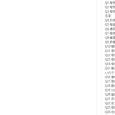
Q1 
Q2 
Q3 
元宏
Q4 
Q5 
Q6 
Q7 
Q8 
Q9 
Q10
Q11
Q12
Q13
Q14
Q15
いので
Q16
Q17
Q18
Q19
Q20
Q21
Q22
Q23
Q24