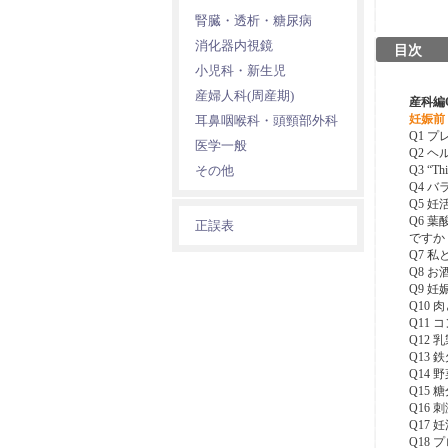
腎臓・透析・糖尿病
消化器内視鏡
目次
小児科・新生児
産婦人科(周産期)
産科編
妊娠前
耳鼻咽喉科・頭頸部外科
Q1 
医学一般
Q2 
その他
Q3 “
Q4 
Q5 
Q6 
正誤表
ですか
Q7 
Q8 
Q9 
Q10
Q11
Q12
Q13
Q14
Q15
Q16
Q17
Q18