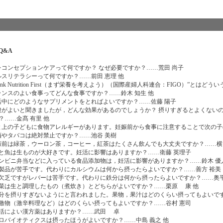
Q&A
プレコンセプションケアって何ですか？ なぜ必要ですか？……荒田 尚子
ヘルスリテラシーって何ですか？……前田 恵理 他
Think Nutrition First（まず栄養を考えよう）（国際産婦人科連合：FIGO）”とは
バランスのよい食事ってどんな食事ですか？……鈴木 知生 他
妊活中にどのようなサプリメントをとればよいですか？……佐藤 陽子
葉酸がよいと聞きましたが，どんな効果があるのでしょうか？ 摂りすぎるとよくない
？……金髙 有里 他
私と上の子どもに食物アレルギーがあります。妊娠前から食事に注意することで次の子
お酒やタバコは絶対禁止ですか？……池谷 美樹
妊娠前は緑茶，ウーロン茶，コーヒー，紅茶はたくさん飲んでも大丈夫ですか？……横
 肉と魚は生ものが大好きです。妊活に影響はありますか？……衛藤 英理子
 コンビニ弁当などに入っている食品添加物は，妊活に影響がありますか？……鈴木 優
 乳製品が苦手です。代わりにカルシウムは何から摂ったらよいですか？……善方 裕美
 鉄欠乏ですがレバーは苦手です。代わりに鉄分は何から摂ったらよいですか？……奥平
 野菜は生と調理したもの（煮炊き）とどちらがよいですか？……栗原 康 他
 糖分を摂りすぎないようにと言われました。果物，果汁はどのくらい摂ってもよいで
 刺激物（激辛料理など）はどのくらい摂ってもよいですか？……谷村 憲司
 妊活によい漢方薬はありますか？……武田 卓
 プロバイオティクスは摂ったほうがよいですか？……中島 義之 他