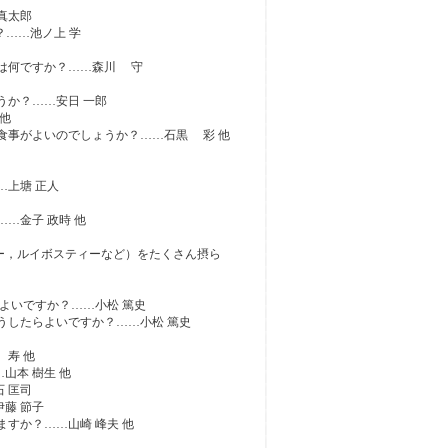
真太郎
？……池ノ上 学
とは何ですか？……森川 守
うか？……安日 一郎
他
んな食事がよいのでしょうか？……石黒 彩 他
…上塘 正人
…金子 政時 他
ィー，ルイボスティーなど）をたくさん摂ら
よいですか？……小松 篤史
うしたらよいですか？……小松 篤史
 寿 他
山本 樹生 他
 匡司
藤 節子
ますか？……山崎 峰夫 他