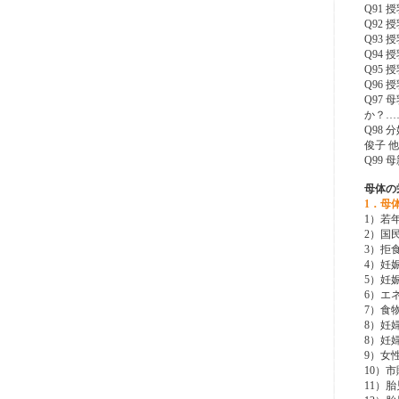
Q91
Q92
Q93
Q94
Q95
Q96
Q97
か？…
Q98
俊子 
Q99
母体の
1．母
1）若
2）国
3）拒
4）妊
5）妊
6）エ
7）食
8）妊
8）妊
9）女
10）
11）胎