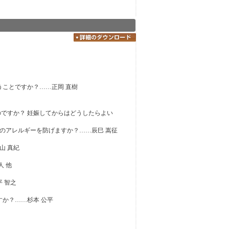
どういうことですか？……正岡 直樹
のですか？ 妊娠してからはどうしたらよい
のアレルギーを防げますか？……辰巳 嵩征
山 真紀
人 他
 智之
すか？……杉本 公平