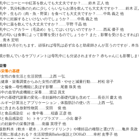
 授乳中にコーヒーや紅茶を飲んでも大丈夫ですか？……鈴木 正人 他
 授乳中，気分転換のために少しくらいならお酒を飲んでも大丈夫ですか？……鈴木 正
 授乳中，生もの（肉・魚・野菜）を食べても大丈夫ですか？……中島 義之 他
 授乳中に妊娠するといけないのでしょうか？……中島 義之 他
 授乳中に薬を飲んでも大丈夫ですか？……宇野 千晶 他
 授乳中にヘアカラー（毛染め）をしてはいけないのですか？……西嶌 優子 他
 母乳の匂いは食事によって影響を受けるのでしょうか？ また，影響を受けるとすれ
…青木 宏明
 分娩後1か月がたちます。頑張れば母乳は必ず出ると助産師さんが言うのですが，本
他
 母親が飲んでいるサプリメントは母乳中にも分泌されますか？ 赤ちゃんにも影響しま
栄養
体栄養の基礎
年女性の食生活と生活習慣……上西 一弘
民健康・栄養調査からみた女性の肥満・やせと減量行動……村松 容子
食と偏食―母性機能に及ぼす影響……尾臺 珠美 他
娠中の血管内皮機能と栄養……渡辺 員支
娠中の基礎代謝量の変化―非妊娠時の基礎代謝も含めて……長谷川 慶太 他
ネルギー計算法とアプリケーション，体脂肪計の使い方……上西 一弘
物に含まれる放射性物質……安田 俊 他
婦と食品感染症 a）食中毒……稲森 正彦 他
婦と食品感染症 b）トキソプラズマ……小出 馨子
性の妊娠中の栄養評価……衛藤 英理子 他
市販飲料水（軟水・硬水，スポーツドリンク）や嗜好品の種類と選び方……亀井 良政
児期に形成される？ 生活習慣病Barker仮説とDOHaD……幸村 友季子 他