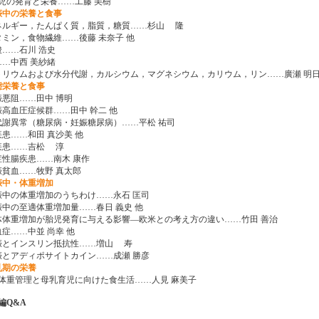
胎児の発育と栄養……工藤 美樹
娠中の栄養と食事
ネルギー，たんぱく質，脂質，糖質……杉山 隆
タミン，食物繊維……後藤 未奈子 他
酸……石川 浩史
……中西 美紗緒
トリウムおよび水分代謝，カルシウム，マグネシウム，カリウム，リン……廣瀬 明日
態栄養と食事
娠悪阻……田中 博明
娠高血圧症候群……田中 幹二 他
代謝異常（糖尿病・妊娠糖尿病）……平松 祐司
疾患……和田 真沙美 他
疾患……吉松 淳
症性腸疾患……南木 康作
娠貧血……牧野 真太郎
娠中・体重増加
娠中の体重増加のうちわけ……永石 匡司
娠中の至適体重増加量……春日 義史 他
体体重増加が胎児発育に与える影響―欧米との考え方の違い……竹田 善治
血症……中並 尚幸 他
娠とインスリン抵抗性……増山 寿
娠とアディポサイトカイン……成瀬 勝彦
乳期の栄養
体重管理と母乳育児に向けた食生活……人見 麻美子
編Q&A