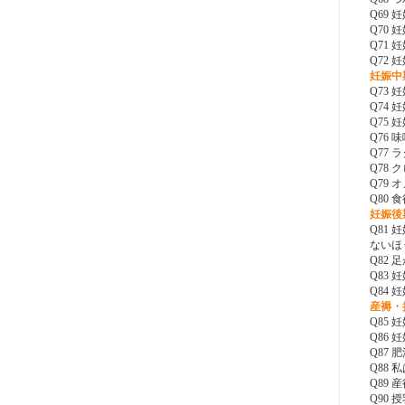
Q69
Q70
Q71
Q72
妊娠中
Q73
Q74
Q75
Q76
Q77
Q78
Q79
Q80
妊娠後
Q81
ないほ
Q82
Q83
Q84
産褥・
Q85
Q86
Q87
Q88
Q89
Q90