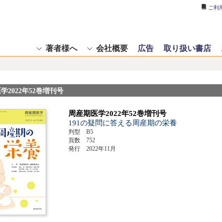
ご利
著者様へ
会社概要
広告
取り扱い書店
学2022年52巻増刊号
周産期医学2022年52巻増刊号
191の疑問に答える周産期の栄養
判型 B5
頁数 752
発行 2022年11月