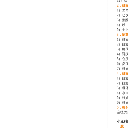
12）
2．妊
1）エ
2）ビ
3）葉
4）鉄
5）ナ
3．病
1）妊
2）妊
3）糖
4）腎
5）心
6）炎
7）妊
4．妊
1）妊
2）妊
3）母
4）水
5）妊
6）妊
5．授
産後の
小児科
一般