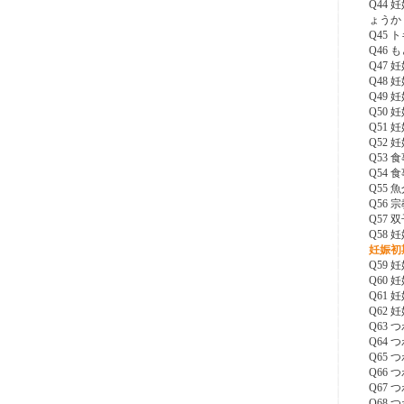
Q44
ょうか
Q45
Q46
Q47
Q48
Q49
Q50
Q51
Q52
Q53
Q54
Q55
Q56
Q57
Q58
妊娠初
Q59
Q60
Q61
Q62
Q63
Q64
Q65
Q66
Q67
Q68