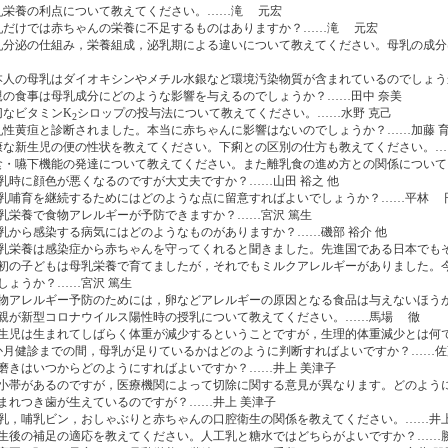
母乳栄養の利点について教えてください。……滝 元宏
母乳だけでは赤ちゃんの栄養に不足するものはありますか？……滝 元宏
母乳分泌の仕組み，栄養組成，泌乳期による違いについて教えてください。母乳の
日本人の母乳はダイオキシンやメチル水銀など環境汚染物質が含まれているのでしょう
母親の食事は母乳成分にどのような影響を与えるのでしょうか？……田中 奈美
適切なビタミンK
シロップの投与法について教えてください。……水野 克己
2
母乳性黄疸と診断されました。本当に赤ちゃんに影響はないのでしょうか？……加藤 育
健康な新生児の便の性状を教えてください。下痢との区別の仕方も教えてください。……
摂食・嚥下機能の発達について教えてください。また離乳食の進め方との関係について
 哺乳時に顔色が悪くなるのですが大丈夫ですか？……山田 裕之 他
 母乳哺育を継続するためにはどのような点に留意すればよいでしょうか？……平林 
 母乳栄養で食物アレルギーが予防できますか？……宮沢 篤生
 母乳から感染する病気にはどのようなものがありますか？……磯部 裕介 他
 母乳栄養は感染症から赤ちゃんを守ってくれると聞きました。先進国である日本でも
 最初の子どもは母乳栄養で育てましたが，それでもミルクアレルギーがありました
しょうか？……宮沢 篤生
 食物アレルギー予防のためには，卵などアレルギーの原因となる食品は与えないほう
 母親が新型コロナウイルス陽性時の授乳について教えてください。……馬場 徹
 新生児は生まれてしばらく体重が減少するということですが，生理的体重減少とは何
 1か月健診までの間，母乳が足りているかはどのように判断すればよいですか？……佐
 歯磨きはいつからどのようにすればよいですか？……井上 美津子
 舌小帯があるのですが，医療機関によって切除に関する意見が異なります。どのよ
 生まれつき歯が生えているのですが？……井上 美津子
 母乳，哺乳ビン，おしゃぶりと赤ちゃんの口腔衛生の関係を教えてください。……井上
 出生後の補足の適応を教えてください。人工乳と糖水ではどちらがよいですか？……