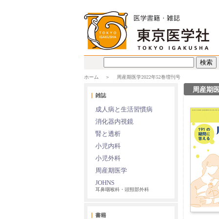
ホーム
周産期医学2022年52巻増刊号
周産期医
雑誌
成人病と生活習慣病
消化器内視鏡
腎と透析
小児内科
小児外科
周産期医学
JOHNS
耳鼻咽喉科・頭頸部外科
書籍