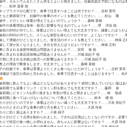
 妊娠中，カルシウムをたくさん摂るとよいと聞きました。妊娠高血圧予防になるのは
？……松井 遥香 他
 トキソプラズマが心配です。食事で注意すべきことは何ですか？……谷村 憲司
 もともと糖尿病です。妊娠中の食事のポイントを教えてください。……杉山 隆
 妊娠中，どのくらい体重が増えてもよいのでしょうか？……森崎 菜穂
 妊娠中の体重増加は母体・胎児に影響を与えるのでしょうか？……堺 洋佑 他
 妊娠前のBMIが30でした。体重はどのくらい増えても大丈夫ですか。減量したほうが
 妊娠前のBMIが18でした。スリムな体型を保ちたいのですが，よくないですか？……
 妊娠して便秘がひどくなりました。食生活のポイントを教えてください。……神保 正
 妊娠して尿が近くなりました。水分を控えたほうがよいですか？……神保 正利
 食事に含まれる放射性物質は問題ありませんか？……安田 俊 他
 食事に含まれる食品添加物は問題ありませんか？……川城 由紀子 他
 魚介類に含まれる水銀は胎児への影響はありますか？……川城 由紀子 他
 宗教上の理由で断食をします。大丈夫でしょうか？……森崎 菜穂
 双子の妊娠です。食事は普通よりたくさん食べないとだめでしょうか？……志村 茉衣
 妊婦健診で血圧が高めと言われました。食事で注意すべきことはありますか？……松井
期
 妊娠初期に飲んでもよい薬はどんなものがありますか？ 絶対に飲んでいけない薬はあ
 妊娠初期でも栄養ドリンク・ビタミン剤を飲んでも大丈夫ですか？……藤岡 泉
 妊娠初期にビタミンAを摂り過ぎると奇形が増えると聞きましたが？……林 瑞成
 妊娠初期に食べてはいけないものについて教えてください。……鈴木 瞳 他
 つわりがひどいのですが，体重はどのぐらい減っても大丈夫ですか？……川名 有紀子
 つわりのときの上手な食事の摂り方を教えてください。……大原 玲奈
 つわりに効く薬はありますか？……小倉 絹子
 つわりがひどくて点滴を勧められました。できれば点滴はしたくないのですが，必要で
 つわりで特定の食べ物しか摂れません。赤ちゃんに影響はないですか？……大原 玲奈
 つわりがなくなったら今度は体重の増えが止まらないのですが？……川名 有紀子