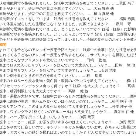
 甲状腺機能異常を指摘されました。妊活中の注意点を教えてください。……荒田 尚子
 高血圧があります。妊活中の注意点を教えてください。……大石 舞香 他
 糖尿病があります。妊活中の注意点を教えてください。……横山 真紀 他
 糖質制限ダイエットをしています。妊活中の注意点を教えてください。……福岡 秀興
 急いで体重を減らしたら生理がこなくなりました。妊娠できますか？……森川 守
 健康診断で肥満を指摘されていました。どうしたらよいですか？ 妊活（妊娠）に影響
 健康診断でやせを指摘されました。どうしたらよいですか？ 妊活（妊娠）に影響があ
 上の子どもを妊娠中に肥満妊婦になってしまいました。今回の食生活のポイントを教
期間
 生まれてくる子どものアレルギー疾患予防のために，妊娠中の食事にどんな注意が必要
 生まれてくる子どものアレルギー疾患を予防するために，サプリメントを摂取したほう
 妊娠中はどんなサプリメントを飲むとよいですか？……田嶋 敦 他
 出産までEPAの入ったサプリメントを飲んでいて大丈夫でしょうか？……田嶋 敦 他
 出産まで葉酸サプリメントを飲んでいて大丈夫でしょうか？……石川 浩史
 ビタミン剤を飲むときの注意点を教えてください。……林 瑞成
 妊娠中のカロリーや炭水化物・蛋白質・脂質のバランスを教えてください。……横山 
 低グリセミックインデックス食って何ですか？ 妊娠中も大丈夫でしょうか？……髙橋
 妊娠中，糖質制限しても大丈夫ですか？……髙橋 健 他
 生野菜・果物が大好きです。妊娠中に食べるときの注意点を教えてください。……西村
 妊娠中は刺身や生肉・生ハムを食べないほうがよいのでしょうか？……松岡 咲子 他
 ベジタリアンです。このままの食生活を続けて大丈夫でしょうか？……仲本 桂子 他
 妊娠中，ワイングラス1杯ぐらいのアルコールは大丈夫でしょうか？……真栄里 仁 他
 妊娠中，ハーブ類を摂ってもよいでしょうか？……加賀 元宗
 妊娠中にコーヒー，紅茶，お茶を摂りすぎるのはよくないでしょうか？……加賀 元宗
 たばこをやめて口寂しいので，キシリトールガムを噛んでいます。赤ちゃんに影響
 妊娠中，どのくらいの鉄分を摂ればよいのでしょうか？ どんな食事がよいのでしょう