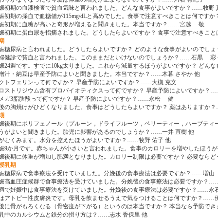
 妊娠初期の血液検査で貧血気味と言われました。どんな食事がよいですか？……牧野 
 妊娠初期の採血で血糖値が115mg/dLと高めでした。食事で注意すべきことは何ですか
 妊娠初期に血糖が高いと奇形が増えると聞きました。本当ですか？……宮越 敬
 妊娠初期に蛋白尿を指摘されました。どうしたらよいですか？ 食事で注意すべきこ
期
 妊娠糖尿病と言われました。どうしたらよいですか？ どのような食事がよいのでしょ
 妊婦健診で貧血と言われました。このままだといけないのでしょうか？……石黒 彩 
 妊娠24週です。すでに10kg太りました。これから減量するほうがよいですか？ ど
 味噌汁・納豆は早産予防によいと聞きました。本当ですか？……木暮 さやか 他
 ラクトフェリンって何ですか？ 早産予防によいですか？……大槻 克文
 クロストリジウム含有プロバイオティクスって何ですか？ 早産予防によいですか？…
 オメガ3脂肪酸って何ですか？ 早産予防によいですか？……永松 健
 食後の胸焼けがひどくなりました。食事はどうしたらよいですか？ 薬はありますか？…
期
 妊娠後期にポリフェノール（プルーン，ドライフルーツ，ベリーティー，ハーブテ
うがよいと聞きました。胎児に影響があるのでしょうか？……一井 直樹 他
 足がむくみます。水分を控えたほうがよいですか？……牧野 佑子 他
 妊娠9か月です。赤ちゃんが小さいと言われました。食事のカロリーを増やしたほうが
 妊娠後期に体重が増加し肥満となりました。カロリー制限は必要ですか？ 必要ならど
授乳期
 妊娠糖尿病で食事療法を受けていました。分娩後の食事療法は必要ですか？……増山
 妊娠高血圧症候群で食事療法を受けていました。分娩後の食事療法は必要ですか？……
 肥満で妊娠中は食事療法を受けていました。分娩後の食事療法は必要ですか？……永石
 私はアトピー性皮膚炎です。母乳を飲ませるうえで気をつけることは何ですか？……伊
 産後に骨がもろくなる（骨密度が下がる）というのは本当ですか？ 本当なら予防でき
 授乳中のカルシウムと鉄分の摂り方は？……志水 香保里 他