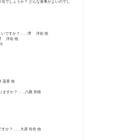
本当でしょうか？ どんな食事がよいのでし
よいですか？……堺 洋佑 他
堺 洋佑 他
利
 遥香 他
りますか？……八鍬 奈穂
すか？……大原 玲奈 他