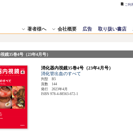
ご利
著者様へ
会社概要
広告
取り扱い書店
視鏡35巻4号（23年4月号）
消化器内視鏡35巻4号（23年4月号）
消化管出血のすべて
判型 B5
頁数 144
発行 2023年4月
ISBN 978-4-88563-672-1