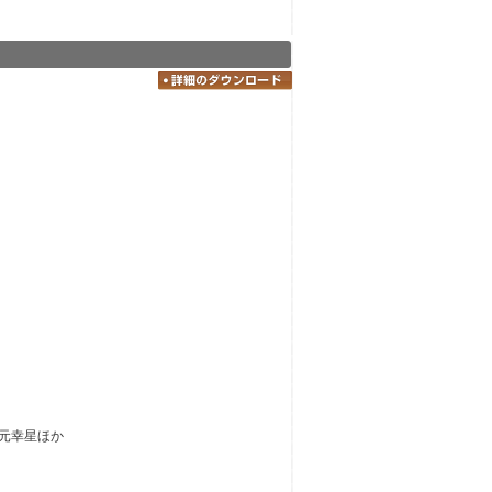
元幸星ほか