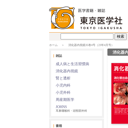
ホーム
消化器内視鏡35巻4号（23年4月号）
消化器内
雑誌
成人病と生活習慣病
消化器内視鏡
腎と透析
小児内科
小児外科
周産期医学
JOHNS
耳鼻咽喉科・頭頸部外科
書籍