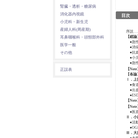
腎臓・透析・糖尿病
消化器内視鏡
目次
小児科・新生児
産婦人科(周産期)
序説…
【総論
耳鼻咽喉科・頭頸部外科
●急性
医学一般
●消化
その他
●抗血
●小児
●急性
【Not
正誤表
【各論
Ⅰ．上
●食道
●出血
●ES
【Not
【Not
●医原
Ⅱ．小
●活動
●OG
Ⅲ．大