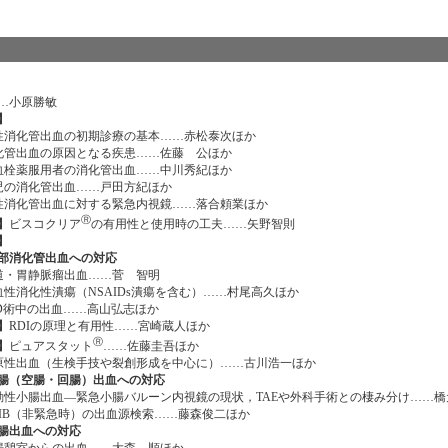
…小原勝敏
】
消化管出血の初期診療の基本……赤松泰次ほか
管出血の原因となる疾患……佐藤 公ほか
栓薬服用者の消化管出血……中川秀紀ほか
の消化管出血……戸田方紀ほか
消化管出血に対する緊急内視鏡……落合頼業ほか
Ⓡ
e】
ビスコクリア
の有用性と使用時の工夫……矢野智則
】
部消化管出血への対応
・胃静脈瘤出血……菅 智明
性消化性潰瘍（NSAIDs潰瘍を含む）……村尾高久ほか
D術中の出血……高山弘志ほか
e】
RDIの原理と有用性……宮崎蔵人ほか
Ⓡ
e】
ピュアスタット
……佐藤圭吾ほか
性出血（生検手技や裂創形成を中心に）……古川浩一ほか
腸（空腸・回腸）出血への対応
性小腸出血―緊急小腸バルーン内視鏡の現状，TAEや外科手術との棲み分け……橋
IB（非緊急時）の出血源検索……藤森俊二ほか
腸出血への対応