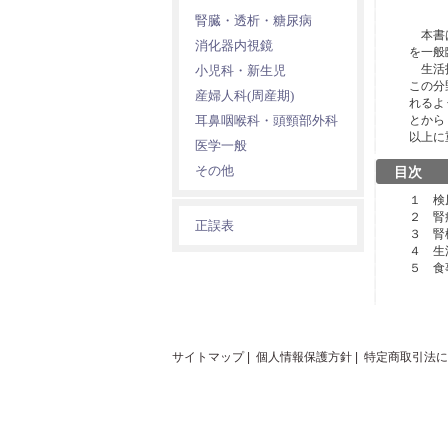
腎臓・透析・糖尿病
本書は
消化器内視鏡
を一般
生活指
小児科・新生児
この分
産婦人科(周産期)
れるよ
耳鼻咽喉科・頭頸部外科
とから
以上に
医学一般
その他
目次
１ 検
２ 腎
正誤表
３ 腎
４ 生
５ 食
サイトマップ
|
個人情報保護方針
|
特定商取引法に