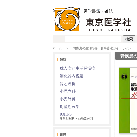
ホーム
腎疾患の生活指導・食事療法ガイドライン
腎疾患
雑誌
成人病と生活習慣病
消化器内視鏡
腎と透析
小児内科
小児外科
周産期医学
JOHNS
耳鼻咽喉科・頭頸部外科
書籍