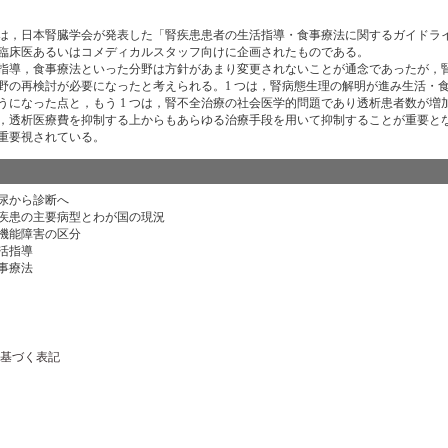
，日本腎臓学会が発表した「腎疾患患者の生活指導・食事療法に関するガイドライン」
臨床医あるいはコメディカルスタッフ向けに企画されたものである。
導，食事療法といった分野は方針があまり変更されないことが通念であったが，腎臓
野の再検討が必要になったと考えられる。1 つは，腎病態生理の解明が進み生活・
うになった点と，もう 1 つは，腎不全治療の社会医学的問題であり透析患者数が
，透析医療費を抑制する上からもあらゆる治療手段を用いて抑制することが重要と
重要視されている。
尿から診断へ
疾患の主要病型とわが国の現況
機能障害の区分
活指導
事療法
基づく表記