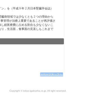
を（平成 9 年 2 月日本腎臓学会誌）
病領域では少なくとも 2 つの理由から
食事管理が治療上重要であることが再評価さ
増加し総医療費に占める割合も少なくないこ
なり，生活面，食事面の見直しもこれまで
Copyright © tokyo-igakusha.co.jp. All right reserved.