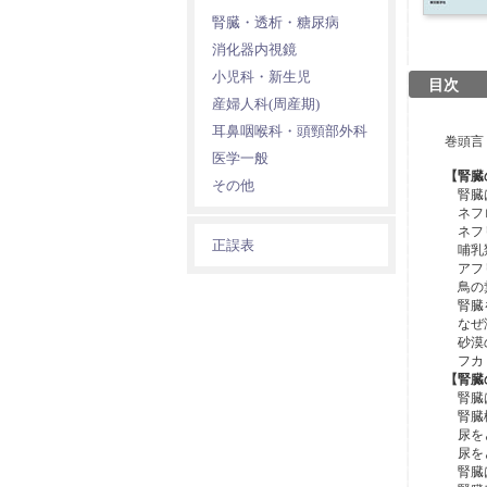
腎臓・透析・糖尿病
消化器内視鏡
小児科・新生児
目次
産婦人科(周産期)
耳鼻咽喉科・頭頸部外科
巻頭言
医学一般
【腎臓
その他
腎臓は
ネフロ
ネフリ
正誤表
哺乳類
アフリ
鳥の糞
腎臓
なぜ海
砂漠の
フカ・
【腎臓
腎臓は
腎臓機
尿をど
尿をど
腎臓は