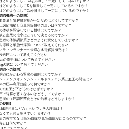
どのようにしてNaを排泄して一定にしているのですか？
どのようにしてKを排泄して一定にしているのですか？
どのようにしてCaを排泄して一定にしているのですか？
調節機構への疑問】
漿量と電解質濃度が一定なのはどうしてですか？
調節機構と容量調節機構の違いは何ですか？
体積を調節している機構は何ですか？
と血漿の比率はどうして決まるのですか？
者の体液調節系はどのように変化していますか？
浮腫と細胞外浮腫について教えてください
ラソンランナーの最適な水電解質補充は？
透圧について教えてください
nanの膜平衡について教えてください
rlingの式について教えてください
調節への疑問】
節にかかわる腎臓の役割は何ですか？
・アンジオテンシン・アルドステロン系と血圧の関係は？
tonの圧―利尿曲線って何ですか？
で血圧が下がるのはなぜですか？
で腎臓が悪くなるのはどうしてですか？
者の血圧調節変化とその治療はどうしますか？
の疑問】
日許容量はどのくらいで，その理由は？
くても何日生きていけますか？
の異常でなぜ高Na血症や低Na血症が起こるのですか？
毒とは何ですか？
DHとは何ですか？