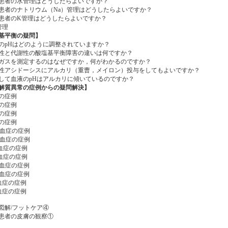
者の水管理はどうしたらよいですか？
者のナトリウム（Na）管理はどうしたらよいですか？
者のK管理はどうしたらよいですか？
管理
基平衡の疑問】
pHはどのように調整されていますか？
と代謝性の酸塩基平衡障害の違いは何ですか？
スを測定するのはなぜですか，何がわかるのですか？
アシドーシスにアルカリ（重曹，メイロン）投与をしてもよいですか？
て血液のpHはアルカリに傾いているのですか？
解質異常の症例からの疑問解決】
の症例
の症例
の症例
の症例
血症の症例
血症の症例
血症の症例
血症の症例
血症の症例
血症の症例
血症の症例
血症の症例
図解/フットケア④
患者の皮膚の観察①