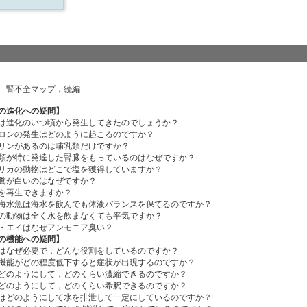
 腎不全マップ，続編
の進化への疑問】
進化のいつ頃から発生してきたのでしょうか？
ンの発生はどのように起こるのですか？
ンがあるのは哺乳類だけですか？
が特に発達した腎臓をもっているのはなぜですか？
カの動物はどこで塩を獲得していますか？
が白いのはなぜですか？
を再生できますか？
水魚は海水を飲んでも体液バランスを保てるのですか？
動物は全く水を飲まなくても平気ですか？
エイはなぜアンモニア臭い？
の機能への疑問】
なぜ必要で，どんな役割をしているのですか？
能がどの程度低下すると症状が出現するのですか？
のようにして，どのくらい濃縮できるのですか？
のようにして，どのくらい希釈できるのですか？
どのようにして水を排泄して一定にしているのですか？