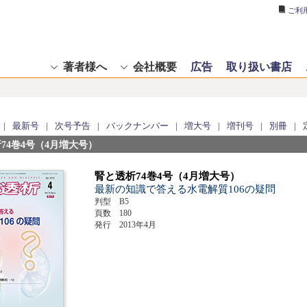
ご利
著者様へ
会社概要
広告
取り扱い書店
|
最新号
|
次号予告
|
バックナンバー
|
増大号
|
増刊号
|
別冊
|
74巻4号（4月増大号）
腎と透析74巻4号（4月増大号）
最新の知識で答える水電解質106の疑問
判型 B5
頁数 180
発行 2013年4月