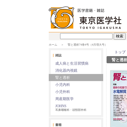
ホーム
腎と透析74巻4号（4月増大号）
トップ
雑誌
腎と透析
成人病と生活習慣病
消化器内視鏡
腎と透析
小児内科
小児外科
周産期医学
JOHNS
耳鼻咽喉科・頭頸部外科
書籍