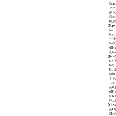
Centr
アクア
尿を濃
尿崩
糖尿病
【Na
Na（
Naは
一日食
Na欠
低Na
高Na
【Kへ
Kが高
Kの一
Kの調
酸塩基
甘草が
ステロ
高K血
低K血
低K血
静止膜
【Cl
高Cl
Clの