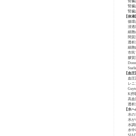
腎臓は
腎臓は
腎臓は
【体液
循環血
浸透圧
細胞の
間質液
透析患
細胞内
市民マ
膠質浸
Don
Sta
【血圧
血圧調
レニン
Guy
K摂取
高血圧
透析患
【水へ
水の1
水がな
水調節
水中
SIA