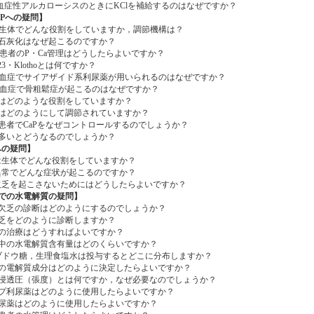
症性アルカローシスのときにKClを補給するのはなぜですか？
・Pへの疑問】
生体でどんな役割をしていますか，調節機構は？
灰化はなぜ起こるのですか？
患者のP・Ca管理はどうしたらよいですか？
3・Klothoとは何ですか？
血症でサイアザイド系利尿薬が用いられるのはなぜですか？
血症で骨粗鬆症が起こるのはなぜですか？
どのような役割をしていますか？
どのようにして調節されていますか？
者でCaPをなぜコントロールするのでしょうか？
いとどうなるのでしょうか？
への疑問】
生体でどんな役割をしていますか？
常でどんな症状が起こるのですか？
乏を起こさないためにはどうしたらよいですか？
での水電解質の疑問】
乏の診断はどのようにするのでしょうか？
をどのように診断しますか？
治療はどうすればよいですか？
の水電解質含有量はどのくらいですか？
ドウ糖，生理食塩水は投与するとどこに分布しますか？
電解質成分はどのように決定したらよいですか？
透圧（張度）とは何ですか，なぜ必要なのでしょうか？
利尿薬はどのように使用したらよいですか？
薬はどのように使用したらよいですか？