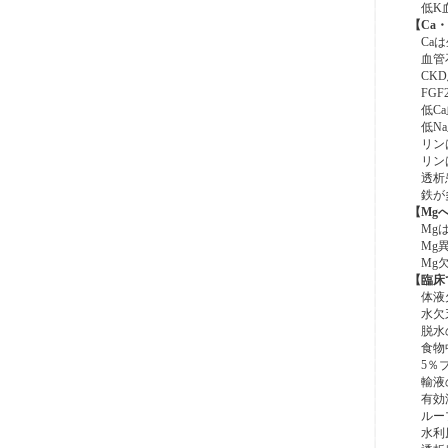
低K血
【Ca
Caは
血管石
CKD
FGF2
低Ca
低Na
リンは
リンは
透析患
鉄が多
【Mg
Mgは
Mg異
Mg欠
【臨床
体液欠
水欠乏
脱水の
食物中
5％ブ
輸液の
有効浸
ループ
水利尿