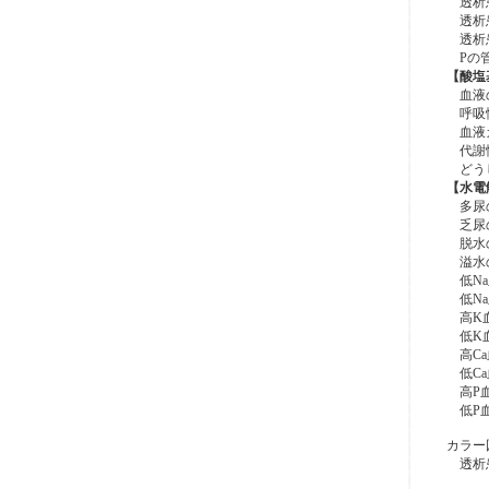
透析患
透析患
透析患
Pの
【酸塩
血液の
呼吸性
血液ガ
代謝性
どうし
【水電
多尿
乏尿
脱水
溢水
低Na
低Na
高K
低K
高Ca
低Ca
高P
低P
カラー
透析