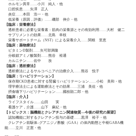
ホルモン異常……小川 純人・他
口腔疾患……矢澤 正人
炎症……本田 浩一・他
低栄養（原因，評価）……磯部 伸介・他
【臨床：栄養療法】
透析患者に必要な栄養素：筋肉の栄養源とその有効利用……大村 健二
サプリメントの効果……北島 幸枝
栄養サポートチーム（NST）による栄養介入……関根 里恵
【臨床：薬物療法】
ビタミンD製剤……矢可部満隆
分岐鎖アミノ酸製剤……熊谷 裕通
カルニチン……佐中 孜
【臨床：透析療法】
透析療法によるサルコペニアの治療介入……熊谷 悦子
【臨床：リハビリテーション】
保存期CKD患者に対する腎臓リハビリテーション……小松 美和・他
理学療法士による運動療法とその効果……三浦 美佐・他
摂食嚥下リハビリテーション……國枝顕二郎・他
【臨床：介入】
ライフスタイル……山田 実
看護ケア，介護……山下 麻紀・他
【トピックス：脳機能とクレアチニン関連物質―今後の研究の展望】
認知機能に対するクレアチン投与の基礎……黒澤 裕子・他
クレアチン前駆体‒グアニジノ酢酸（GAA）の体内動態と中枢GABA機
能……立川 正憲・他