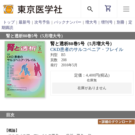
shopping_cart
search
トップ
|
最新号
|
次号予告
|
バックナンバー
|
増大号
|
増刊号
|
別冊
|
定
期購読
腎と透析80巻5号（5月増大号）
腎と透析80巻5号（5月増大号）
CKD患者のサルコペニア・フレイル
判型 B5
頁数 208
発行 2016年5月
定価：4,400円(税込)
在庫無
在庫がありません
目次
【概論】