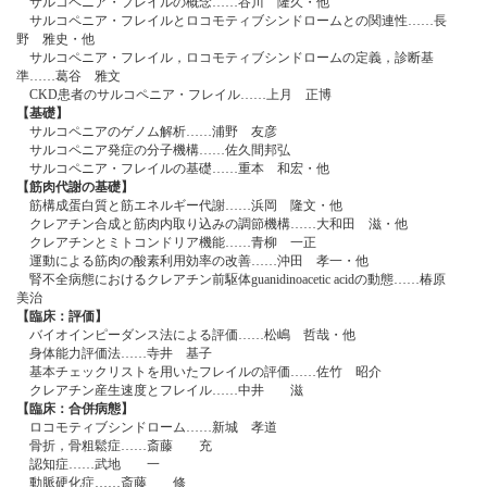
サルコペニア・フレイルの概念……谷川 隆久・他
サルコペニア・フレイルとロコモティブシンドロームとの関連性……長
野 雅史・他
サルコペニア・フレイル，ロコモティブシンドロームの定義，診断基
準……葛谷 雅文
CKD患者のサルコペニア・フレイル……上月 正博
【基礎】
サルコペニアのゲノム解析……浦野 友彦
サルコペニア発症の分子機構……佐久間邦弘
サルコペニア・フレイルの基礎……重本 和宏・他
【筋肉代謝の基礎】
筋構成蛋白質と筋エネルギー代謝……浜岡 隆文・他
クレアチン合成と筋肉内取り込みの調節機構……大和田 滋・他
クレアチンとミトコンドリア機能……青柳 一正
運動による筋肉の酸素利用効率の改善……沖田 孝一・他
腎不全病態におけるクレアチン前駆体guanidinoacetic acidの動態……椿原
美治
【臨床：評価】
バイオインピーダンス法による評価……松嶋 哲哉・他
身体能力評価法……寺井 基子
基本チェックリストを用いたフレイルの評価……佐竹 昭介
クレアチン産生速度とフレイル……中井 滋
【臨床：合併病態】
ロコモティブシンドローム……新城 孝道
骨折，骨粗鬆症……斎藤 充
認知症……武地 一
動脈硬化症……斎藤 修