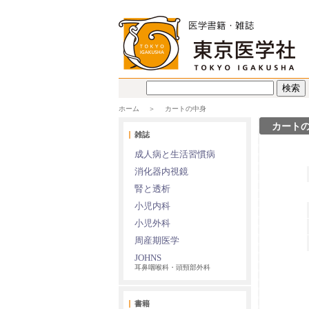
ホーム
カートの中身
カート
雑誌
成人病と生活習慣病
消化器内視鏡
腎と透析
小児内科
小児外科
周産期医学
JOHNS
耳鼻咽喉科・頭頸部外科
書籍