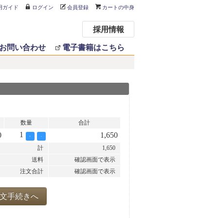
用ガイド
ログイン
会員登録
カートの中身
採用情報
お問い合わせ
電子書籍はこちら
数量
合計
1
0
1,650
+
-
計
1,650
送料
確認画面で表示
注文合計
確認画面で表示
文手続きへ