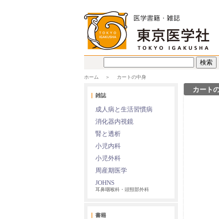
ホーム
カートの中身
カート
雑誌
成人病と生活習慣病
消化器内視鏡
腎と透析
小児内科
小児外科
周産期医学
JOHNS
耳鼻咽喉科・頭頸部外科
書籍