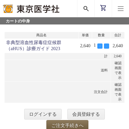
shopping_cart
search
カートの中身
商品名
単価
数量
合計
非典型溶血性尿毒症症候群
1
2,640
2,640
+
-
（aHUS）診療ガイド 2023
計
2,640
確認
画面
送料
で表
示
確認
画面
注文合計
で表
示
ログインする
会員登録する
ご注文手続きへ