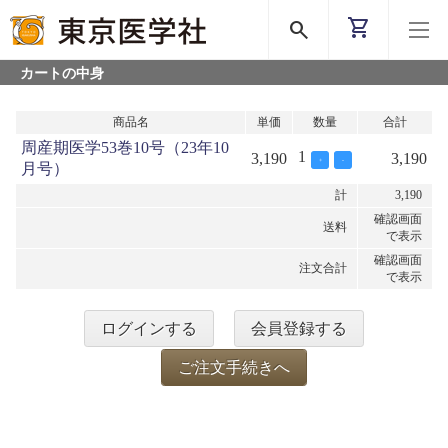
shopping_cart
search
カートの中身
商品名
単価
数量
合計
周産期医学53巻10号（23年10
1
3,190
3,190
+
-
月号）
計
3,190
確認画面
送料
で表示
確認画面
注文合計
で表示
ログインする
会員登録する
ご注文手続きへ