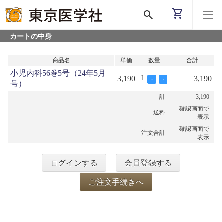
shopping_cart
search
カートの中身
商品名
単価
数量
合計
小児内科56巻5号（24年5月
1
3,190
3,190
+
-
号）
計
3,190
確認画面で
送料
表示
確認画面で
注文合計
表示
ログインする
会員登録する
ご注文手続きへ