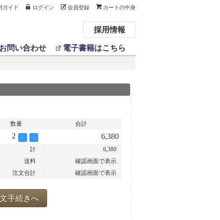
用ガイド
ログイン
会員登録
カートの中身
採用情報
お問い合わせ
電子書籍はこちら
数量
合計
2
6,380
+
-
計
6,380
送料
確認画面で表示
注文合計
確認画面で表示
文手続きへ