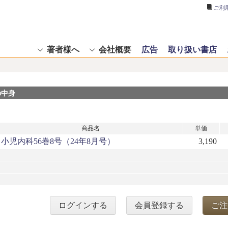
ご利
著者様へ
会社概要
広告
取り扱い書店
の中身
商品名
単価
小児内科56巻8号（24年8月号）
3,190
ログインする
会員登録する
ご注