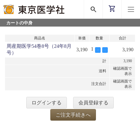
shopping_cart
search
カートの中身
商品名
単価
数量
合計
周産期医学54巻8号（24年8月
1
3,190
3,190
+
-
号）
計
3,190
確認画面で
送料
表示
確認画面で
注文合計
表示
ログインする
会員登録する
ご注文手続きへ