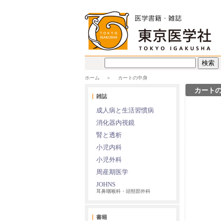
ホーム
カートの中身
カート
雑誌
成人病と生活習慣病
消化器内視鏡
腎と透析
小児内科
小児外科
周産期医学
JOHNS
耳鼻咽喉科・頭頸部外科
書籍