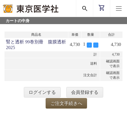
shopping_cart
search
カートの中身
商品名
単価
数量
合計
腎と透析 99巻別冊 腹膜透析
1
4,730
4,730
+
-
2025
計
4,730
確認画面
送料
で表示
確認画面
注文合計
で表示
ログインする
会員登録する
ご注文手続きへ