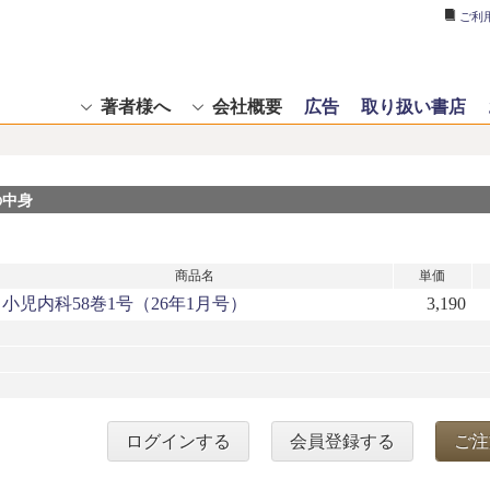
ご利
著者様へ
会社概要
広告
取り扱い書店
の中身
商品名
単価
小児内科58巻1号（26年1月号）
3,190
ログインする
会員登録する
ご注