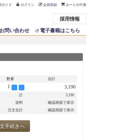
用ガイド
ログイン
会員登録
カートの中身
採用情報
お問い合わせ
電子書籍はこちら
数量
合計
1
3,190
+
-
計
3,190
送料
確認画面で表示
注文合計
確認画面で表示
文手続きへ