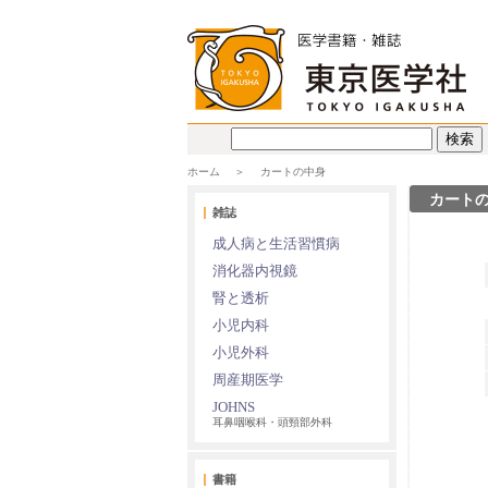
ホーム
カートの中身
カート
雑誌
成人病と生活習慣病
消化器内視鏡
腎と透析
小児内科
小児外科
周産期医学
JOHNS
耳鼻咽喉科・頭頸部外科
書籍