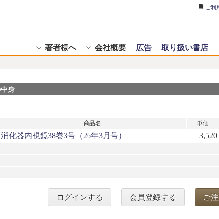
ご利
著者様へ
会社概要
広告
取り扱い書店
の中身
商品名
単価
消化器内視鏡38巻3号（26年3月号）
3,520
ログインする
会員登録する
ご注