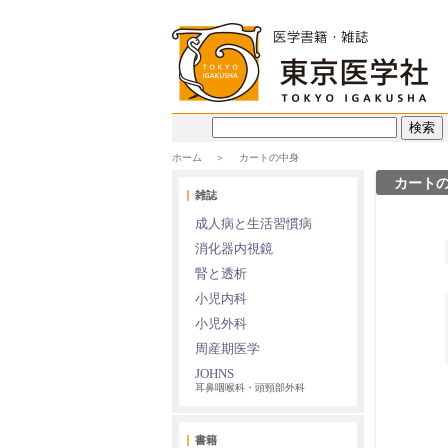
ホーム
カートの中身
カート
雑誌
成人病と生活習慣病
消化器内視鏡
腎と透析
小児内科
小児外科
周産期医学
JOHNS
耳鼻咽喉科・頭頸部外科
書籍