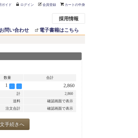
用ガイド
ログイン
会員登録
カートの中身
採用情報
お問い合わせ
電子書籍はこちら
数量
合計
1
2,860
+
-
計
2,860
送料
確認画面で表示
注文合計
確認画面で表示
文手続きへ