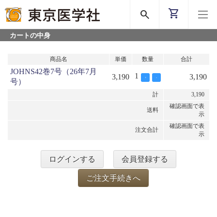
shopping_cart
search
カートの中身
商品名
単価
数量
合計
JOHNS42巻7号（26年7月
1
3,190
3,190
+
-
号）
計
3,190
確認画面で表
送料
示
確認画面で表
注文合計
示
ログインする
会員登録する
ご注文手続きへ