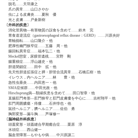
脱毛……天羽康之
爪の異常……山口さやか
虫による皮膚炎……夏秋 優
光と皮膚……戸倉新樹
〔外科的疾患〕
消化管異物―有害物質の誤食を含めて……鈴木 完
胃食道逆流症（gastroesophageal reflux disease：GERD）……川原央好
胃軸捻転……山口隆介・他
肥厚性幽門狭窄症……五藤 周・他
腸回転異常症……福本弘二・他
Meckel憩室，尿膜管遺残……宮野 剛
腸重積症……浮山越史・他
胆道閉鎖症……田中 拡・他
先天性胆道拡張症と膵・胆管合流異常……石橋広樹・他
イレウス，内ヘルニア……林 豊・他
急性虫垂炎……内田恵一・他
SMA症候群……中田光政・他
Hirschsprung病―類縁疾患を含めて……田口智章・他
直腸肛門奇形―肛門狭窄と肛門皮膚瘻を中心に……吉村翔平・他
肛門周囲膿瘍・痔瘻……石井惇也・他
鼠径ヘルニア，臍ヘルニア……佐伯 勇
胸郭変形―漏斗胸……芦塚修一
〔脳神経外科疾患〕
頭蓋変形・頭蓋縫合早期癒合症……栗原 淳
水頭症……西山健一
脳血管障害―もやもや病……中川原譲二