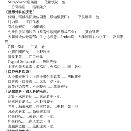
Sturge-Weber症候群……佐藤慎祐・他
二分脊椎症……稲垣隆介
〔整形外科的疾患〕
斜頸，環軸椎回旋位固定（環軸亜脱臼）……平良勝章・他
肘内障……江口佳孝
脊柱側彎症……柳田晴久
先天性股関節脱臼（発育性股関節形成不全）……落合達宏
大腿骨近位骨端部に生じる疾患―Perthes病・大腿骨頭すべり症……及川泰
宏
O脚・X脚……二見 徹
化膿性関節炎……北野利夫
脚長不等……江口佳孝
Osgood-Schlatter病……坂田亮介
上肢の先天異常，多指症，合指症……関 敦仁
〔口腔外科疾患〕
舌小帯短縮症，上唇小帯付着異常……吉田将亜
口唇裂・口蓋裂……彦坂 信・他
歯並びの異常，不正咬合……馬場祥行
〔泌尿器科・婦人科的疾患〕
水腎・水尿管症……東武昇平・他
膀胱尿管逆流……相野谷慶子
包茎，精巣水瘤，停留精巣……中村 繁・他
月経の異常……髙橋健太郎
精巣捻転……長谷川雄一・他
卵巣捻転……家入里志・他
直腸尿道瘻……黒田達夫・他