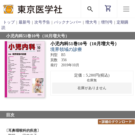
shopping_cart
search
トップ
|
最新号
|
次号予告
|
バックナンバー
|
増大号
|
増刊号
|
定期購
読
小児内科51巻10号（10月増大号）
小児内科51巻10号（10月増大号）
境界領域の診療
判型 B5
頁数 356
発行 2019年10月
定価：5,280円(税込)
在庫無
在庫がありません
目次
〔耳鼻咽喉科的疾患〕