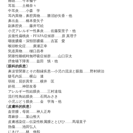
難聴……守本倫子
耳垢……土橋奈々
中耳炎……小森 学
耳内異物，鼻腔異物……勝沼紗矢香・他
鼻出血……橋本亜矢子
副鼻腔炎……藤井可絵
小児アレルギー性鼻炎……佐藤梨里子・他
反復性扁桃炎・PFAPA症候群……原 真理子
咽後膿瘍・深頸部膿瘍……吉冨 愛
喉頭軟化症……廣瀬正幸
気道異物……樋口昌孝
閉塞性睡眠時無呼吸症候群……山口宗太
摂食嚥下障害……益田 慎・他
〔眼科的疾患〕
鼻涙管閉塞とその類縁疾患―小児の流涙と眼脂……野村耕治
睫毛内反……横山 連
弱視，屈折異常……横井 匡
斜視……神部友香
アレルギー性結膜炎……三村達哉
流行性角結膜炎……石岡みさき
小児ぶどう膜炎……金 学海・他
〔皮膚科的疾患〕
血管腫，母斑……神人正寿
蕁麻疹……葉山惟大
皮膚感染症―伝染性軟属腫ととびひ……馬場直子
熱傷……池田弘人
にきび……林 伸和