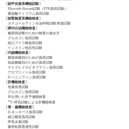
〔副甲状腺系機能試験〕
Ellsworth-Howard試験（PTH負荷試験）
重炭酸ナトリウム負荷試験
〔副腎髄質系機能検査〕
カテコールアミン分泌抑制試験/刺激試験
〔膵内分泌機能検査〕
糖尿病診断のための検査の進め方
グルカゴン負荷試験
経口ブドウ糖負荷試験
インスリン抵抗性試験
〔代謝機能検査〕
糖原病鑑別のための負荷試験
低血糖鑑別のための負荷試験
テトラヒドロビオプテリン負荷試験
アロプリノール負荷試験
D-ペニシラミン負荷試験
〔肝機能検査〕
色素排泄試験
グルカゴン負荷試験
RIを用いた肝予備能検査
13
C-呼気試験による肝機能検査
〔胃・腸機能検査〕
D-キシロース負荷試験
経口糖質負荷試験
呼気水素試験
腸管粘膜透過性試験