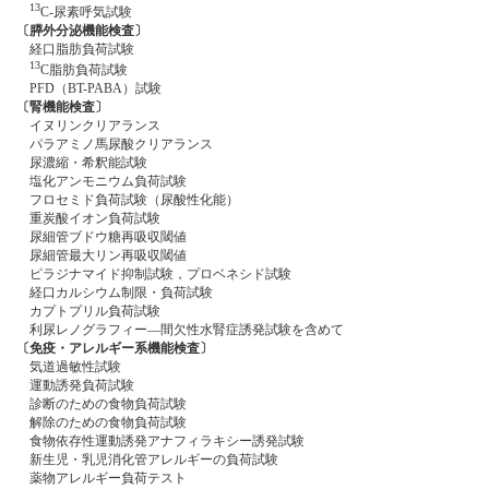
13
C-尿素呼気試験
〔膵外分泌機能検査〕
経口脂肪負荷試験
13
C脂肪負荷試験
PFD（BT-PABA）試験
〔腎機能検査〕
イヌリンクリアランス
パラアミノ馬尿酸クリアランス
尿濃縮・希釈能試験
塩化アンモニウム負荷試験
フロセミド負荷試験（尿酸性化能）
重炭酸イオン負荷試験
尿細管ブドウ糖再吸収閾値
尿細管最大リン再吸収閾値
ピラジナマイド抑制試験，プロベネシド試験
経口カルシウム制限・負荷試験
カプトプリル負荷試験
利尿レノグラフィー―間欠性水腎症誘発試験を含めて
〔免疫・アレルギー系機能検査〕
気道過敏性試験
運動誘発負荷試験
診断のための食物負荷試験
解除のための食物負荷試験
食物依存性運動誘発アナフィラキシー誘発試験
新生児・乳児消化管アレルギーの負荷試験
薬物アレルギー負荷テスト