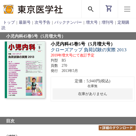
shopping_cart
search
トップ
|
最新号
|
次号予告
|
バックナンバー
|
増大号
|
増刊号
|
定期購
読
小児内科45巻5号（5月増大号）
小児内科45巻5号（5月増大号）
クローズアップ 負荷試験の実際 2013
2019年増大号にて改訂予定
判型 B5
頁数 270
発行 2013年5月
定価：5,940円(税込)
在庫無
在庫がありません
目次