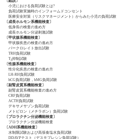
〔総説〕
小児における負荷試験とは?
負荷試験実施時のインフォームドコンセント
医療安全対策（リスクマネージメント）からみた小児の負荷試験
〔成長ホルモン系機能検査〕
低身長の検査の進め方
成長ホルモン分泌刺激試験
〔甲状腺系機能検査〕
甲状腺疾患の検査の進め方
パークロレイト放出試験
TRH負荷試験
T
抑制試験
3
〔性腺系機能検査〕
性分化疾患の検査の進め方
LH-RH負荷試験
hCG負荷試験，hMG負荷試験
〔副腎皮質系機能検査〕
副腎皮質系機能検査の進め方
CRF負荷試験
ACTH負荷試験
デキサメサゾン負荷試験
メトピロン（メチラポン）負荷試験
〔プロラクチン分泌機能検査〕
プロラクチン分泌機能検査
〔ADH系機能検査〕
水制限試験および高張食塩水負荷試験
DDAVPテスト（デスモプレシン負荷試験）