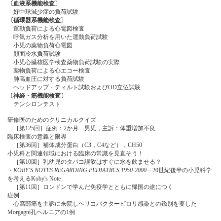
〔血液系機能検査〕
好中球減少症の負荷試験
〔循環器系機能検査〕
運動負荷による心電図検査
呼気ガス分析を用いた運動負荷試験
小児の薬物負荷心電図
顔面冷水負荷試験
小児心臓核医学検査薬物負荷試験の実際
薬物負荷による心エコー検査
肺高血圧に対する負荷試験
ヘッドアップ・ティルト試験およびOD立位試験
〔神経・筋機能検査〕
テンシロンテスト
研修医のためのクリニカルクイズ
［第125回］症例：2か月 男児，主訴：体重増加不良
臨床検査の意義と限界
［第36回］補体成分蛋白（C3，C4など），CH50
小児科と関連領域における臨床の常識を見直そう！
［第10回］乳幼児のタバコ誤飲はすぐに水を飲ませる？
・
KOBY'S NOTES REGARDING PEDIATRCS 1950-2000
―20世紀後半の小児科学
を考えるKoby's Note
［第11回］ロンドンで学んだ免疫学とともに帰国の途につく
症例
心窩部痛を主訴に来院しヘリコバクターピロリ感染との鑑別を要した
Morgagni孔ヘルニアの1例