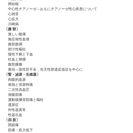
肺結核
中心性チアノーゼ—おもにチアノーゼ性心疾患について
心雑音
心拡大
川崎病
〔腹 部〕
激しい腹痛
無症候性血便
腹部膨満
胆汁性嘔吐
慢性下痢と下血
吐血と脾腫
腹部腫瘤
黄疸―急性肝不全，先天性胆道拡張症を中心に
〔腎・泌尿・生殖器〕
肉眼的血尿
発熱と排尿時痛
二次性高血圧
側腹部痛
運動後腰背部痛と嘔吐
遺尿症
外性器異常
性器出血
〔四 肢〕
関節痛
筋痛・筋力低下