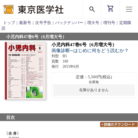
shopping_cart
search
トップ
|
最新号
|
次号予告
|
バックナンバー
|
増大号
|
増刊号
|
定期購
読
小児内科47巻6号（6月増大号）
小児内科47巻6号（6月増大号）
画像診断─はじめに何をどう読むか？
判型 B5
頁数 160
発行 2015年6月
定価：5,500円(税込)
在庫無
在庫がありません
目次
〔全 身〕