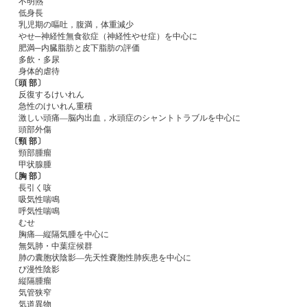
不明熱
低身長
乳児期の嘔吐，腹満，体重減少
やせ─神経性無食欲症（神経性やせ症）を中心に
肥満─内臓脂肪と皮下脂肪の評価
多飲・多尿
身体的虐待
〔頭 部〕
反復するけいれん
急性のけいれん重積
激しい頭痛―脳内出血，水頭症のシャントトラブルを中心に
頭部外傷
〔頸 部〕
頸部腫瘤
甲状腺腫
〔胸 部〕
長引く咳
吸気性喘鳴
呼気性喘鳴
むせ
胸痛―縦隔気腫を中心に
無気肺・中葉症候群
肺の囊胞状陰影—先天性嚢胞性肺疾患を中心に
び漫性陰影
縦隔腫瘤
気管狭窄
気道異物