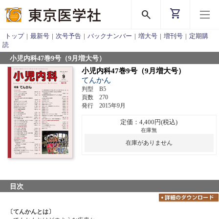
shopping_cart
search
トップ
|
最新号
|
次号予告
|
バックナンバー
|
増大号
|
増刊号
|
定期購
読
小児内科47巻9号（9月増大号）
小児内科47巻9号（9月増大号）
てんかん
判型 B5
頁数 270
発行 2015年9月
定価：4,400円(税込)
在庫無
在庫がありません
目次
〔てんかんとは〕