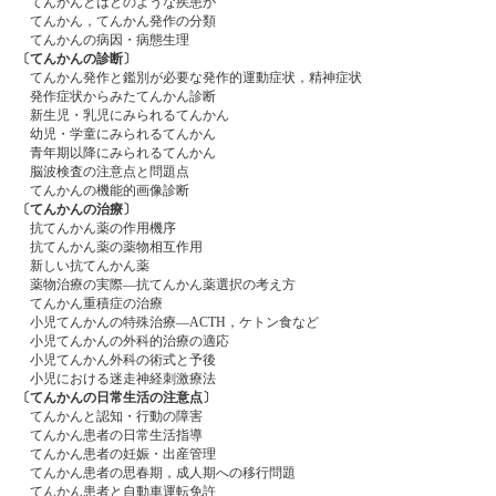
てんかんとはどのような疾患か
てんかん，てんかん発作の分類
てんかんの病因・病態生理
〔てんかんの診断〕
てんかん発作と鑑別が必要な発作的運動症状，精神症状
発作症状からみたてんかん診断
新生児・乳児にみられるてんかん
幼児・学童にみられるてんかん
青年期以降にみられるてんかん
脳波検査の注意点と問題点
てんかんの機能的画像診断
〔てんかんの治療〕
抗てんかん薬の作用機序
抗てんかん薬の薬物相互作用
新しい抗てんかん薬
薬物治療の実際―抗てんかん薬選択の考え方
てんかん重積症の治療
小児てんかんの特殊治療―ACTH，ケトン食など
小児てんかんの外科的治療の適応
小児てんかん外科の術式と予後
小児における迷走神経刺激療法
〔てんかんの日常生活の注意点〕
てんかんと認知・行動の障害
てんかん患者の日常生活指導
てんかん患者の妊娠・出産管理
てんかん患者の思春期，成人期への移行問題
てんかん患者と自動車運転免許