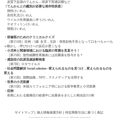
皮質下起源のてんかん―視床下部過誤腫など
〔てんかんとの鑑別が必要な発作性疾患〕
熱性けいれん
良性乳児けいれん
ウイルス性胃腸炎に伴うけいれん
テオフィリンけいれん
憤怒けいれん
・研修医のためのクリニカルクイズ
［第151回］症例：5歳 女児，主訴：突然顔色不良となって口をぺちゃぺち
ゃ動かし，呼びかけへの反応が悪くなる
・小児科と関連領域における臨床の常識を見直そう！
［第35回］急性細菌性胃腸炎には抗菌薬を投与する？
・感染症の抗原迅速診断検査
［第7回］ロタウイルス
・社会問題解決 Social solution─変えられるものを見つけ，変えられるものを
変える
［第11回］国際組織，NPO，マスメディアを活用する
・世界の小児医療
［第11回］米国カリフォルニア州における医学教育と小児医療
・症例
長期にわたる腹痛症の経過中に虫垂炎をきたした蟯虫症の1例
サイトマップ
|
個人情報保護方針
|
特定商取引法に基づく表記
Copyright © tokyo-igakusha.co.jp. All right reserved.