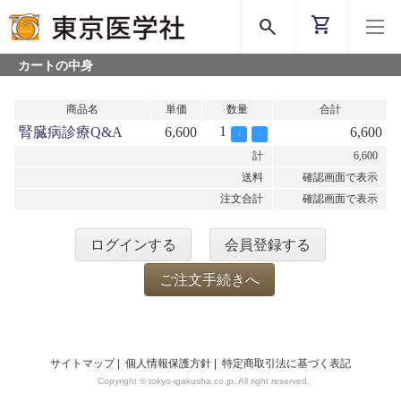
shopping_cart
search
カートの中身
商品名
単価
数量
合計
1
腎臓病診療Q&A
6,600
6,600
+
-
計
6,600
送料
確認画面で表示
注文合計
確認画面で表示
ログインする
会員登録する
ご注文手続きへ
サイトマップ
|
個人情報保護方針
|
特定商取引法に基づく表記
Copyright © tokyo-igakusha.co.jp. All right reserved.