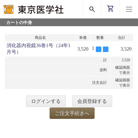
shopping_cart
search
カートの中身
商品名
単価
数量
合計
消化器内視鏡36巻1号（24年1
1
3,520
3,520
+
-
月号）
計
3,520
確認画面
送料
で表示
確認画面
注文合計
で表示
ログインする
会員登録する
ご注文手続きへ