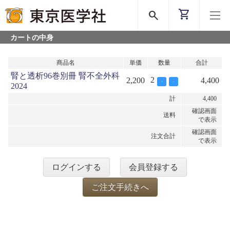
shopping_cart
search
カートの中身
商品名
単価
数量
合計
腎と透析96巻別冊 腎不全外科
2
2,200
4,400
+
-
2024
計
4,400
確認画面
送料
で表示
確認画面
注文合計
で表示
ログインする
会員登録する
ご注文手続きへ