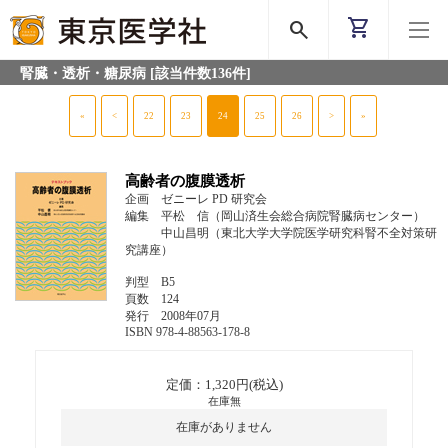
shopping_cart
search
腎臓・透析・糖尿病
[該当件数136件]
«
<
22
23
24
25
26
>
»
高齢者の腹膜透析
企画 ゼニーレ PD 研究会
編集 平松 信（岡山済生会総合病院腎臓病センター）
中山昌明（東北大学大学院医学研究科腎不全対策研
究講座）
判型 B5
頁数 124
発行 2008年07月
ISBN 978-4-88563-178-8
定価：1,320円(税込)
在庫無
在庫がありません