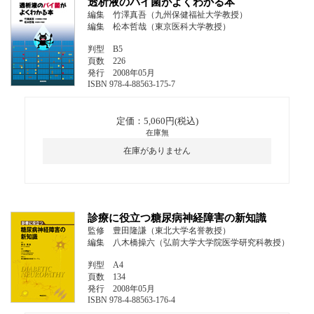
透析液のバイ菌がよくわかる本
編集 竹澤真吾（九州保健福祉大学教授）
編集 松本哲哉（東京医科大学教授）
判型 B5
頁数 226
発行 2008年05月
ISBN 978-4-88563-175-7
定価：5,060円(税込)
在庫無
在庫がありません
診療に役立つ糖尿病神経障害の新知識
監修 豊田隆謙（東北大学名誉教授）
編集 八木橋操六（弘前大学大学院医学研究科教授）
判型 A4
頁数 134
発行 2008年05月
ISBN 978-4-88563-176-4